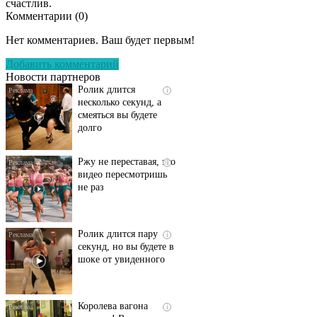
счастлив.
Комментарии (
0
)
Скрытая камера на
i
пляже Крыма: Что
Нет комментариев. Ваш будет первым!
люди вытворяют, когда
их не видят...
Добавить комментарий
Новости партнеров
Ролик длится
i
несколько секунд, а
смеяться вы будете
долго
Ржу не переставая, это
i
видео пересмотришь
не раз
Ролик длится пару
i
секунд, но вы будете в
шоке от увиденного
Королева вагона
i