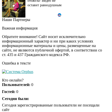
отожгла! Видео не
оставит равнодушным
Наши Партнеры
Этот танец невесты
i
оставит вас без слов!
Важная информация
Пересмотрела 10 раз
Обратите внимание! Сайт носит исключительно
информационный характер и ни при каких условиях
информационные материалы и цены, размещенные на
Ролик из Омска: вы
i
сайте, не являются публичной офертой, в соответствии со
будете смеяться долго
ст. 435 и 437 Гражданского кодекса РФ.
Ошибка в тексте
Обнаружена тайная
i
семья пропавшего
Кто онлайн?
Усольцева: вторая
Пользователей:
0
жена и дочь
Гостей:
0
Сегодня были:
Сегодня зарегистрированные пользователи не посещали
сайт