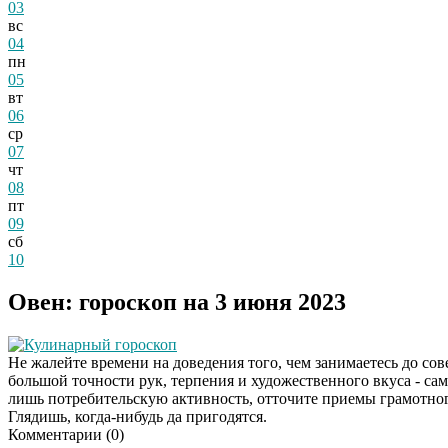
03
вс
04
пн
05
вт
06
ср
07
чт
08
пт
09
сб
10
Овен: гороскоп на 3 июня 2023
Кулинарный гороскоп
Не жалейте времени на доведения того, чем занимаетесь до со
большой точности рук, терпения и художественного вкуса - сам
лишь потребительскую активность, отточите приемы грамотног
Глядишь, когда-нибудь да пригодятся.
Комментарии (
0
)