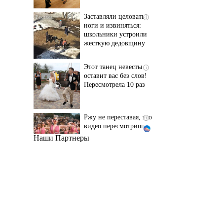
школьники устроили
жесткую дедовщину
Этот танец невесты
i
оставит вас без слов!
Пересмотрела 10 раз
Ржу не переставая, это
i
видео пересмотришь
не раз
Наши Партнеры
Ролик длится пару
i
секунд, но вы будете в
шоке от увиденного
Ролик из Омска: вы
i
будете смеяться долго