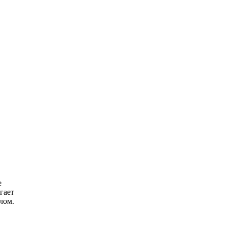
Королева вагона
i
отожгла! Видео не
оставит равнодушным
е
гает
лом.