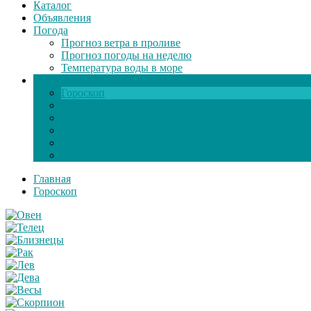
Каталог
Объявления
Погода
Прогноз ветра в проливе
Прогноз погоды на неделю
Температура воды в море
Инфо
Гороскоп
Поздравления
Игры онлайн
Общение
Автозапчасти
Экзамен по ПДД
Главная
Гороскоп