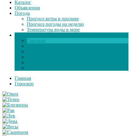
Каталог
Объявления
Погода
Прогноз ветра в проливе
Прогноз погоды на неделю
Температура воды в море
Инфо
Гороскоп
Поздравления
Игры онлайн
Общение
Автозапчасти
Экзамен по ПДД
Главная
Гороскоп