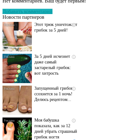
Нет комментариев. Ваш будет первым!
исчезнет с корнем,
если перед сном…
Добавить комментарий
Новости партнеров
Этот трюк уничтожает
i
грибок за 5 дней!
За 5 дней исчезнет
i
даже самый
застарелый грибок:
вот хитрость
Запущенный грибок
i
ссохнется за 1 ночь!
Делюсь рецептом...
Моя бабушка
i
показала, как за 12
дней убрать страшный
грибок ногтя