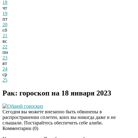
18
чт
19
пт
20
сб
21
вс
22
пн
23
вт
24
ср
25
Рак: гороскоп на 18 января 2023
Общий гороскоп
Сегодня вы можете внезапно быть обвинены в
распространении сплетен, коих вы никогда даже и не
слышали. Постарайтесь обеспечить себе алиби.
Комментарии (
0
)
Даже самый
i
запущенный грибок