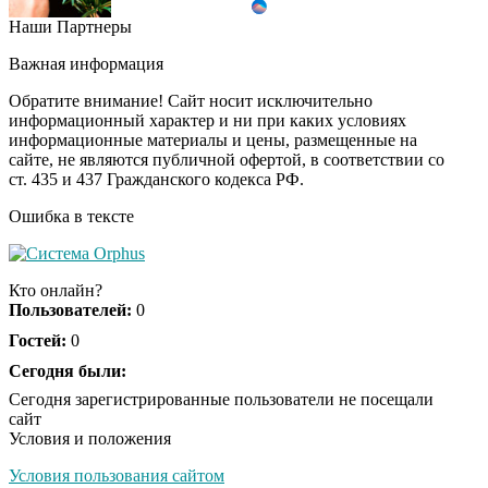
Наши Партнеры
Этот танец невесты
i
оставит вас без слов!
Важная информация
Пересмотрела 10 раз
Обратите внимание! Сайт носит исключительно
информационный характер и ни при каких условиях
информационные материалы и цены, размещенные на
Ролик длится пару
i
сайте, не являются публичной офертой, в соответствии со
секунд, но вы будете в
ст. 435 и 437 Гражданского кодекса РФ.
шоке от увиденного
Ошибка в тексте
Ролик из Омска: вы
i
будете смеяться долго
Кто онлайн?
Пользователей:
0
Гостей:
0
Ржу не переставая, это
Сегодня были:
i
видео пересмотришь
Сегодня зарегистрированные пользователи не посещали
не раз
сайт
Условия и положения
Условия пользования сайтом
Скрытая камера на
i