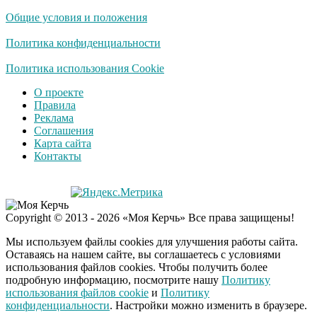
пляже Крыма: Что
Общие условия и положения
люди вытворяют, когда
их не видят...
Политика конфиденциальности
Ролик длится
Политика использования Cookie
i
несколько секунд, а
О проекте
смеяться вы будете
Правила
долго
Реклама
Соглашения
Королева вагона
i
Карта сайта
отожгла! Видео не
Контакты
оставит равнодушным
Экс-бойфренд дочери
i
Copyright © 2013 - 2026 «Моя Керчь» Все права защищены!
Борисовой душил ее
из-за макарон
Мы используем файлы cookies для улучшения работы сайта.
Оставаясь на нашем сайте, вы соглашаетесь с условиями
использования файлов cookies. Чтобы получить более
подробную информацию, посмотрите нашу
Политику
Забывший о
i
использования файлов cookie
и
Политику
патриотизме
конфиденциальности
. Настройки можно изменить в браузере.
Плющенко отправляет