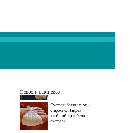
Если болят
i
тазобедренный сустав
и колени, немедленно
исключите...
Новости партнеров
Суставы болят не от
i
старости. Найден
злейший враг боли в
суставах
Если болит
i
тазобедренный сустав