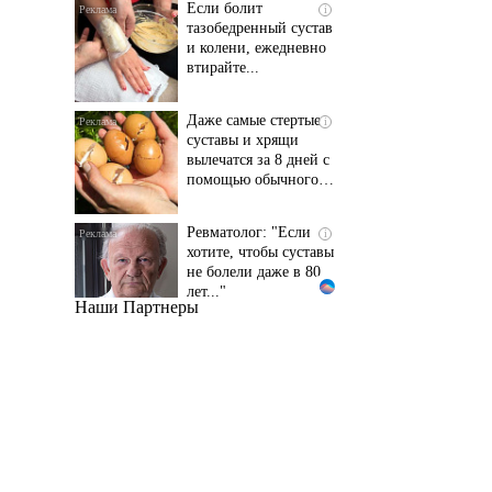
и колени, ежедневно
втирайте...
Даже самые стертые
i
суставы и хрящи
вылечатся за 8 дней с
помощью обычного…
Ревматолог: "Если
i
хотите, чтобы суставы
не болели даже в 80
лет..."
Наши Партнеры
Даже самый
i
запущенный грибок
исчезнет с корнем,
если перед сном…
Этот трюк уничтожает
i
грибок за 5 дней!