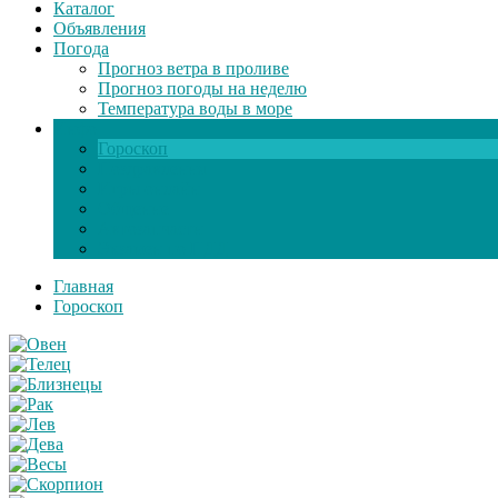
Каталог
Объявления
Погода
Прогноз ветра в проливе
Прогноз погоды на неделю
Температура воды в море
Инфо
Гороскоп
Поздравления
Игры онлайн
Общение
Автозапчасти
Экзамен по ПДД
Главная
Гороскоп