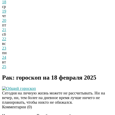
18
ср
19
чт
20
пт
21
сб
22
вс
23
пн
24
вт
25
Рак: гороскоп на 18 февраля 2025
Общий гороскоп
Сегодня на личную жизнь можете не рассчитывать. Ни на
вечер, ни, тем более на дневное время лучше ничего не
планировать, чтобы никто не обижался.
Комментарии (
0
)
Даже самый
i
запущенный грибок