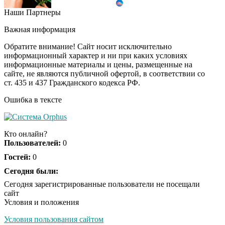
Наши Партнеры
Этот танец невесты
i
оставит вас без слов!
Важная информация
Пересмотрела 10 раз
Обратите внимание! Сайт носит исключительно
информационный характер и ни при каких условиях
информационные материалы и цены, размещенные на
Ролик длится пару
i
сайте, не являются публичной офертой, в соответствии со
секунд, но вы будете в
ст. 435 и 437 Гражданского кодекса РФ.
шоке от увиденного
Ошибка в тексте
Ролик из Омска: вы
i
будете смеяться долго
Кто онлайн?
Пользователей:
0
Гостей:
0
Ржу не переставая, это
Сегодня были:
i
видео пересмотришь
Сегодня зарегистрированные пользователи не посещали
не раз
сайт
Условия и положения
Условия пользования сайтом
Скрытая камера на
i