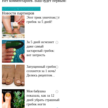
Нет комментариев. Ваш будет первым!
исчезнет с корнем,
если перед сном…
Добавить комментарий
Новости партнеров
Этот трюк уничтожает
i
грибок за 5 дней!
За 5 дней исчезнет
i
даже самый
застарелый грибок:
вот хитрость
Запущенный грибок
i
ссохнется за 1 ночь!
Делюсь рецептом...
Моя бабушка
i
показала, как за 12
дней убрать страшный
грибок ногтя