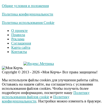
пляже Крыма: Что
Общие условия и положения
люди вытворяют, когда
их не видят...
Политика конфиденциальности
Ролик длится
Политика использования Cookie
i
несколько секунд, а
О проекте
смеяться вы будете
Правила
долго
Реклама
Соглашения
Королева вагона
i
Карта сайта
отожгла! Видео не
Контакты
оставит равнодушным
Экс-бойфренд дочери
i
Copyright © 2013 - 2026 «Моя Керчь» Все права защищены!
Борисовой душил ее
из-за макарон
Мы используем файлы cookies для улучшения работы сайта.
Оставаясь на нашем сайте, вы соглашаетесь с условиями
использования файлов cookies. Чтобы получить более
подробную информацию, посмотрите нашу
Политику
использования файлов cookie
и
Политику
конфиденциальности
. Настройки можно изменить в браузере.