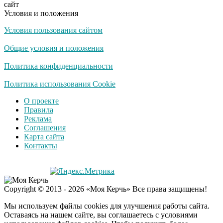
сайт
Условия и положения
Условия пользования сайтом
Скрытая камера на
i
пляже Крыма: Что
Общие условия и положения
люди вытворяют, когда
их не видят...
Политика конфиденциальности
Ролик длится
Политика использования Cookie
i
несколько секунд, а
О проекте
смеяться вы будете
Правила
долго
Реклама
Соглашения
Королева вагона
i
Карта сайта
отожгла! Видео не
Контакты
оставит равнодушным
Copyright © 2013 - 2026 «Моя Керчь» Все права защищены!
Мы используем файлы cookies для улучшения работы сайта.
Оставаясь на нашем сайте, вы соглашаетесь с условиями