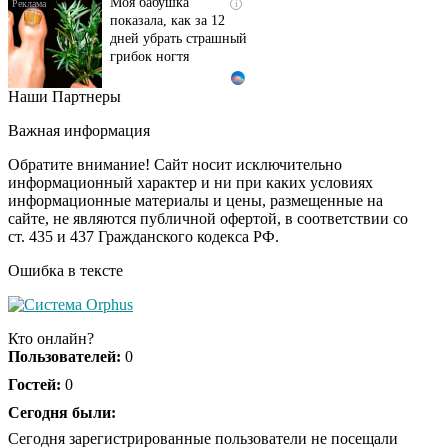
Моя бабушка
i
показала, как за 12
дней убрать страшный
грибок ногтя
Наши Партнеры
Этот танец невесты
i
оставит вас без слов!
Важная информация
Пересмотрела 10 раз
Обратите внимание! Сайт носит исключительно
информационный характер и ни при каких условиях
информационные материалы и цены, размещенные на
Ролик длится пару
i
сайте, не являются публичной офертой, в соответствии со
секунд, но вы будете в
ст. 435 и 437 Гражданского кодекса РФ.
шоке от увиденного
Ошибка в тексте
Ролик из Омска: вы
i
будете смеяться долго
Кто онлайн?
Пользователей:
0
Гостей:
0
Ржу не переставая, это
Сегодня были:
i
видео пересмотришь
Сегодня зарегистрированные пользователи не посещали
не раз