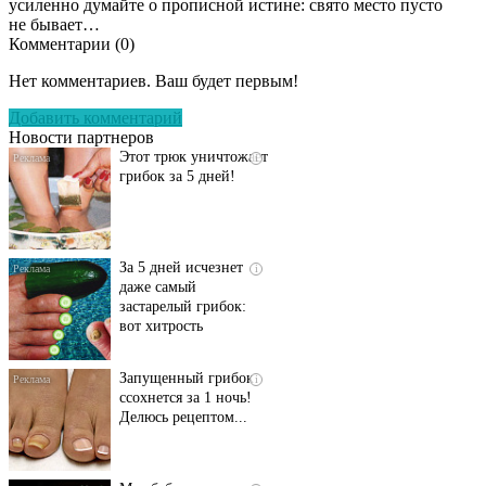
усиленно думайте о прописной истине: свято место пусто
не бывает…
Комментарии (
0
)
Даже самый
i
запущенный грибок
Нет комментариев. Ваш будет первым!
исчезнет с корнем,
если перед сном…
Добавить комментарий
Новости партнеров
Этот трюк уничтожает
i
грибок за 5 дней!
За 5 дней исчезнет
i
даже самый
застарелый грибок:
вот хитрость
Запущенный грибок
i
ссохнется за 1 ночь!
Делюсь рецептом...