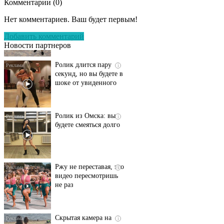
Комментарии (
0
)
Этот танец невесты
i
оставит вас без слов!
Нет комментариев. Ваш будет первым!
Пересмотрела 10 раз
Добавить комментарий
Новости партнеров
Ролик длится пару
i
секунд, но вы будете в
шоке от увиденного
Ролик из Омска: вы
i
будете смеяться долго
Ржу не переставая, это
i
видео пересмотришь
не раз
Скрытая камера на
i
пляже Крыма: Что