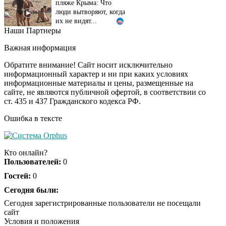
люди вытворяют, когда
их не видят...
Наши Партнеры
Ролик длится
i
несколько секунд, а
Важная информация
смеяться вы будете
долго
Обратите внимание! Сайт носит исключительно
информационный характер и ни при каких условиях
информационные материалы и цены, размещенные на
Королева вагона
i
сайте, не являются публичной офертой, в соответствии со
отожгла! Видео не
ст. 435 и 437 Гражданского кодекса РФ.
оставит равнодушным
Ошибка в тексте
Кто онлайн?
Пользователей:
0
Гостей:
0
Сегодня были:
Сегодня зарегистрированные пользователи не посещали
сайт
Условия и положения