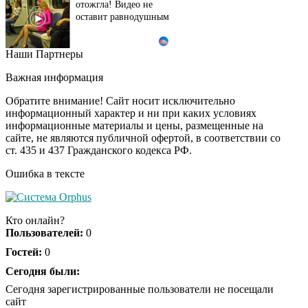
отожгла! Видео не
оставит равнодушным
Наши Партнеры
Взломали Telegram
i
Собчак - вот что
Важная информация
нашлось в переписках
Обратите внимание! Сайт носит исключительно
информационный характер и ни при каких условиях
информационные материалы и цены, размещенные на
Обнаружена тайная
i
сайте, не являются публичной офертой, в соответствии со
семья пропавшего
ст. 435 и 437 Гражданского кодекса РФ.
Усольцева: вторая
жена и дочь
Ошибка в тексте
Этот танец невесты
i
оставит вас без слов!
Кто онлайн?
Пересмотрела 10 раз
Пользователей:
0
Гостей:
0
Ролик длится пару
Сегодня были:
i
секунд, но вы будете в
Сегодня зарегистрированные пользователи не посещали
шоке от увиденного
сайт