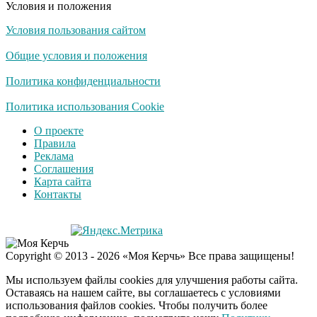
Условия и положения
Условия пользования сайтом
Ржу не переставая, это
i
видео пересмотришь
Общие условия и положения
не раз
Политика конфиденциальности
Ролик из Омска: вы
Политика использования Cookie
i
будете смеяться долго
О проекте
Правила
Реклама
Соглашения
"Потеряли стыд в
i
Карта сайта
погоне за "Диором":
Контакты
Поплавская вмазала
семейке Плющенко
Copyright © 2013 - 2026 «Моя Керчь» Все права защищены!
Мы используем файлы cookies для улучшения работы сайта.
Оставаясь на нашем сайте, вы соглашаетесь с условиями
использования файлов cookies. Чтобы получить более