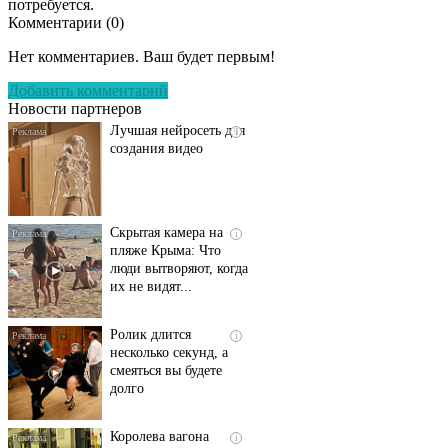
потребуется.
Комментарии (
0
)
Передовая нейронка
i
по видео контенту
Нет комментариев. Ваш будет первым!
Добавить комментарий
Новости партнеров
Лучшая нейросеть для
i
создания видео
Скрытая камера на
i
пляже Крыма: Что
люди вытворяют, когда
их не видят...
Ролик длится
i
несколько секунд, а
смеяться вы будете
долго
Королева вагона
i