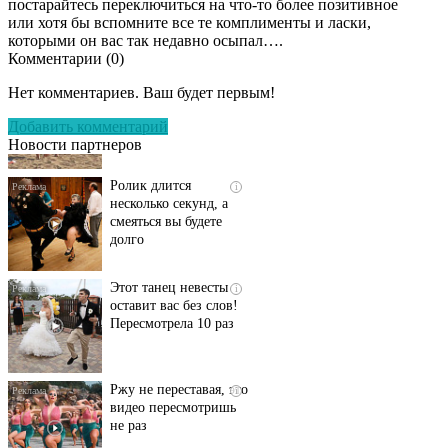
постарайтесь переключиться на что-то более позитивное
или хотя бы вспомните все те комплименты и ласки,
которыми он вас так недавно осыпал….
Комментарии (
0
)
Скрытая камера на
i
пляже Крыма: Что
Нет комментариев. Ваш будет первым!
люди вытворяют, когда
их не видят...
Добавить комментарий
Новости партнеров
Ролик длится
i
несколько секунд, а
смеяться вы будете
долго
Этот танец невесты
i
оставит вас без слов!
Пересмотрела 10 раз
Ржу не переставая, это
i
видео пересмотришь
не раз