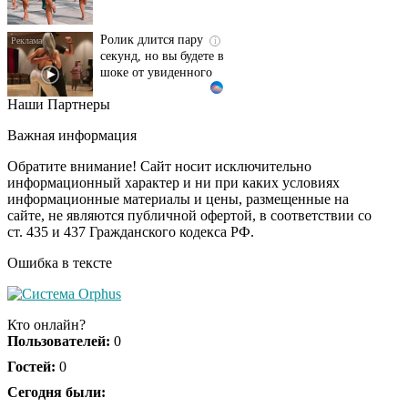
Ролик длится пару
i
секунд, но вы будете в
шоке от увиденного
Наши Партнеры
Скрытые признаки
i
рака: на такое никто
Важная информация
не обращает
внимание, а зря!
Обратите внимание! Сайт носит исключительно
информационный характер и ни при каких условиях
информационные материалы и цены, размещенные на
Ролик из Омска: вы
i
сайте, не являются публичной офертой, в соответствии со
будете смеяться долго
ст. 435 и 437 Гражданского кодекса РФ.
Ошибка в тексте
Королева вагона
i
отожгла! Видео не
Кто онлайн?
оставит равнодушным
Пользователей:
0
Гостей:
0
Сегодня были: