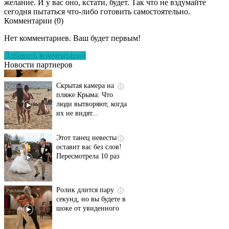
желание. И у вас оно, кстати, будет. Так что не вздумайте
сегодня пытаться что-либо готовить самостоятельно.
Комментарии (
0
)
Ролик длится
i
несколько секунд, а
Нет комментариев. Ваш будет первым!
смеяться вы будете
долго
Добавить комментарий
Новости партнеров
Скрытая камера на
i
пляже Крыма: Что
люди вытворяют, когда
их не видят...
Этот танец невесты
i
оставит вас без слов!
Пересмотрела 10 раз
Ролик длится пару
i
секунд, но вы будете в
шоке от увиденного