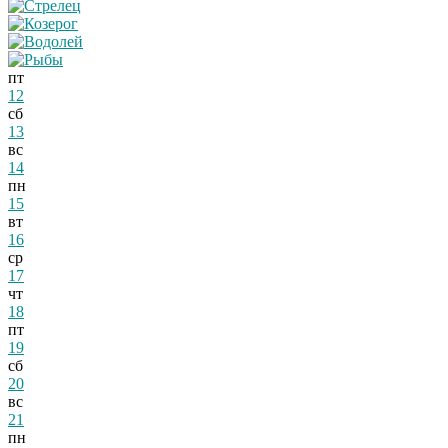
пт
12
сб
13
вс
14
пн
15
вт
16
ср
17
чт
18
пт
19
сб
20
вс
21
пн