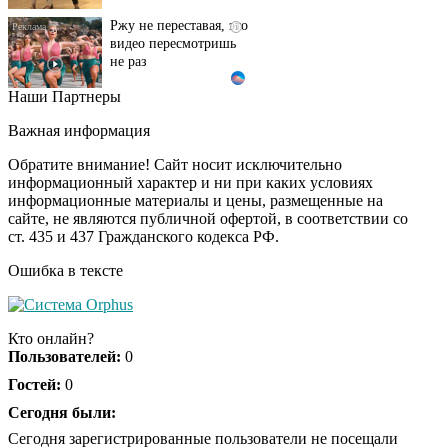
Ржу не переставая, это
i
видео пересмотришь
не раз
Наши Партнеры
"Потеряли стыд в
i
погоне за "Диором":
Важная информация
Поплавская вмазала
семейке Плющенко
Обратите внимание! Сайт носит исключительно
информационный характер и ни при каких условиях
информационные материалы и цены, размещенные на
Ролик из Омска: вы
i
сайте, не являются публичной офертой, в соответствии со
будете смеяться долго
ст. 435 и 437 Гражданского кодекса РФ.
Ошибка в тексте
Королева вагона
i
отожгла! Видео не
Кто онлайн?
оставит равнодушным
Пользователей:
0
Гостей:
0
Сегодня были:
Сегодня зарегистрированные пользователи не посещали