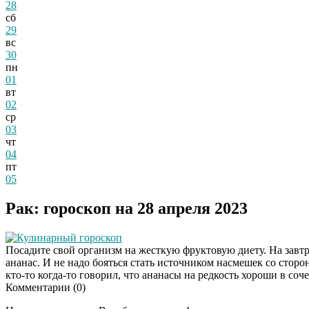
28
сб
29
вс
30
пн
01
вт
02
ср
03
чт
04
пт
05
Рак: гороскоп на 28 апреля 2023
Кулинарный гороскоп
Посадите свой организм на жесткую фруктовую диету. На завтрак
ананас. И не надо бояться стать источником насмешек со сто
кто-то когда-то говорил, что ананасы на редкость хороши в со
Комментарии (
0
)