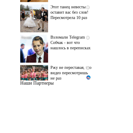
Пересмотрела 10 раз
Взломали Telegram
i
Собчак - вот что
нашлось в переписках
Ржу не переставая, это
i
видео пересмотришь
не раз
Наши Партнеры
Ролик длится пару
i
секунд, но вы будете в
шоке от увиденного
Ролик из Омска: вы
i
будете смеяться долго