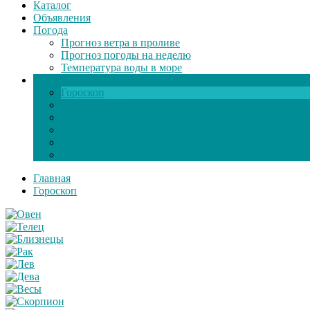
Каталог
Объявления
Погода
Прогноз ветра в проливе
Прогноз погоды на неделю
Температура воды в море
Инфо
Гороскоп
Поздравления
Игры онлайн
Общение
Автозапчасти
Экзамен по ПДД
Главная
Гороскоп