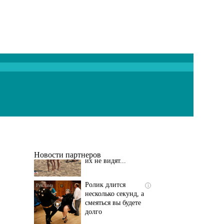
Скрытая камера на
i
пляже Крыма: Что
люди вытворяют, когда
их не видят...
Новости партнеров
Ролик длится
i
несколько секунд, а
смеяться вы будете
долго
Этот танец невесты
i
оставит вас без слов!