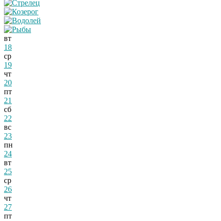
вт
18
ср
19
чт
20
пт
21
сб
22
вс
23
пн
24
вт
25
ср
26
чт
27
пт