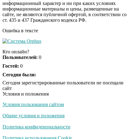
информационный характер и ни при каких условиях
информационные материалы и цены, размещенные на
Королева вагона
i
сайте, не являются публичной офертой, в соответствии со
отожгла! Видео не
ст. 435 и 437 Гражданского кодекса РФ.
оставит равнодушным
Ошибка в тексте
Экс-бойфренд дочери
i
Борисовой душил ее
Кто онлайн?
из-за макарон
Пользователей:
0
Гостей:
0
Сегодня были:
Сегодня зарегистрированные пользователи не посещали
сайт
Условия и положения
Условия пользования сайтом
Общие условия и положения
Политика конфиденциальности
Политика использования Cookie