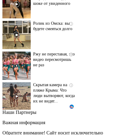
шоке от увиденного
Ролик из Омска: вы
i
будете смеяться долго
Ржу не переставая, это
i
видео пересмотришь
не раз
Скрытая камера на
i
пляже Крыма: Что
люди вытворяют, когда
их не видят...
Наши Партнеры
Ролик длится
i
несколько секунд, а
Важная информация
смеяться вы будете
долго
Обратите внимание! Сайт носит исключительно