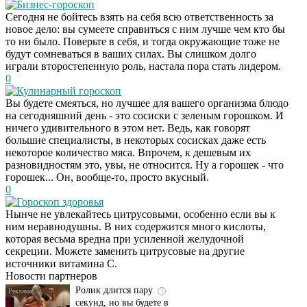
Бизнес-гороскоп
Сегодня не бойтесь взять на себя всю ответственность за
новое дело: вы сумеете справиться с ним лучше чем кто бы
то ни было. Поверьте в себя, и тогда окружающие тоже не
будут сомневаться в ваших силах. Вы слишком долго
играли второстепенную роль, настала пора стать лидером.
0
Кулинарный гороскоп
Вы будете смеяться, но лучшее для вашего организма блюдо
на сегодняшний день - это сосиски с зеленым горошком. И
ничего удивительного в этом нет. Ведь, как говорят
большие специалисты, в некоторых сосисках даже есть
некоторое количество мяса. Впрочем, к дешевым их
разновидностям это, увы, не относится. Ну а горошек - что
горошек... Он, вообще-то, просто вкусный.
0
Гороскоп здоровья
Нынче не увлекайтесь цитрусовыми, особенно если вы к
Этот танец невесты
i
ним неравнодушны. В них содержится много кислоты,
оставит вас без слов!
которая весьма вредна при усиленной желудочной
Пересмотрела 10 раз
секреции. Можете заменить цитрусовые на другие
источники витамина С.
Новости партнеров
Ролик длится пару
i
секунд, но вы будете в