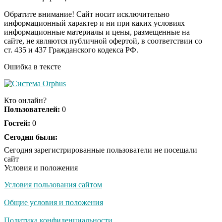
Пересмотрела 10 раз
Обратите внимание! Сайт носит исключительно
информационный характер и ни при каких условиях
информационные материалы и цены, размещенные на
Ролик длится пару
i
сайте, не являются публичной офертой, в соответствии со
секунд, но вы будете в
ст. 435 и 437 Гражданского кодекса РФ.
шоке от увиденного
Ошибка в тексте
Ролик из Омска: вы
i
будете смеяться долго
Кто онлайн?
Пользователей:
0
Гостей:
0
Ржу не переставая, это
Сегодня были:
i
видео пересмотришь
Сегодня зарегистрированные пользователи не посещали
не раз
сайт
Условия и положения
Условия пользования сайтом
Скрытая камера на
i
пляже Крыма: Что
Общие условия и положения
люди вытворяют, когда
их не видят...
Политика конфиденциальности