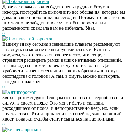
Любовный гороскоп
Даже если вам сегодня будет очень трудно и безумно
некогда, постарайтесь выполнить все обещания, которые вы
давали вашей половинке на сегодня. Потому что она-то про
них точно не забудет, и в случае забывчивости или
рассеянности скандала вам не избежать. Увы.
0
Эротический гороскоп
Вашему знаку сегодня всевидящие планеты рекомендуют
взглянуть на многие вещи другими глазами. Если вы
замужем, то это означает, скорее всего, что супруг
стремится расширить рамки ваших интимных отношений,
и ваша задача – в кои-то веки ему это позволить. Для
храбрости разрешается выпить рюмку бренди – и в омут
бесстыдства с головой! А там, в омуте, можно вытворять,
что душа пожелает…
0
Антигороскоп
Звезды рекомендуют Тельцам использовать веерообразный
силуэт в своем наряде. Это могут быть и складки,
расходящиеся от пояса, и непосредственно веер, но, если
вам удастся найти и прикрепить к своей одежде павлиний
хвост, подарки судьбы станут сыпаться на вас тоннами.
0
Бизнес-гороскоп