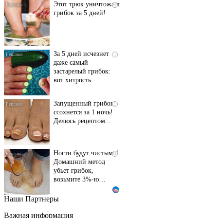
Этот трюк уничтожает
i
грибок за 5 дней!
За 5 дней исчезнет
i
даже самый
застарелый грибок:
вот хитрость
Запущенный грибок
i
ссохнется за 1 ночь!
Делюсь рецептом...
Ногти будут чистыми!
i
Домашний метод
убьет грибок,
возьмите 3%-ю…
Наши Партнеры
Этот танец невесты
i
оставит вас без слов!
Важная информация