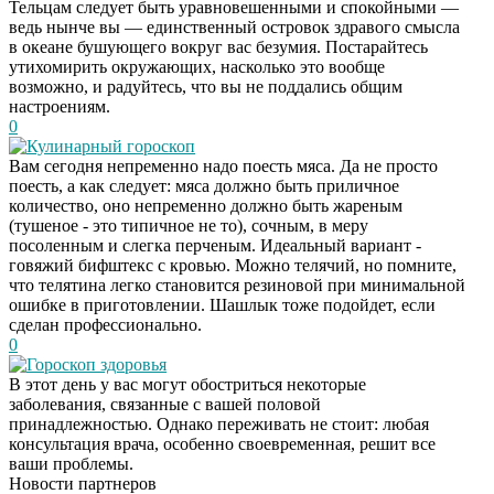
Тельцам следует быть уравновешенными и спокойными —
ведь нынче вы — единственный островок здравого смысла
в океане бушующего вокруг вас безумия. Постарайтесь
утихомирить окружающих, насколько это вообще
возможно, и радуйтесь, что вы не поддались общим
настроениям.
0
Кулинарный гороскоп
Вам сегодня непременно надо поесть мяса. Да не просто
поесть, а как следует: мяса должно быть приличное
количество, оно непременно должно быть жареным
(тушеное - это типичное не то), сочным, в меру
посоленным и слегка перченым. Идеальный вариант -
говяжий бифштекс с кровью. Можно телячий, но помните,
что телятина легко становится резиновой при минимальной
ошибке в приготовлении. Шашлык тоже подойдет, если
сделан профессионально.
0
Гороскоп здоровья
В этот день у вас могут обостриться некоторые
Даже самый
i
заболевания, связанные с вашей половой
запущенный грибок
принадлежностью. Однако переживать не стоит: любая
исчезнет с корнем,
консультация врача, особенно своевременная, решит все
если перед сном…
ваши проблемы.
Новости партнеров