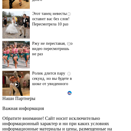
Этот танец невесты
i
оставит вас без слов!
Пересмотрела 10 раз
Ржу не переставая, это
i
видео пересмотришь
не раз
Ролик длится пару
i
секунд, но вы будете в
шоке от увиденного
Наши Партнеры
"Потеряли стыд в
i
погоне за "Диором":
Важная информация
Поплавская вмазала
семейке Плющенко
Обратите внимание! Сайт носит исключительно
информационный характер и ни при каких условиях
информационные материалы и цены, размещенные на
Ролик из Омска: вы
i