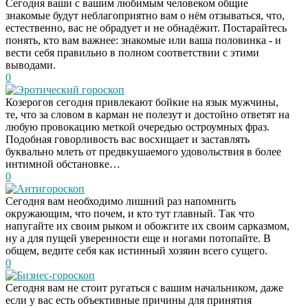
Сегодня ваши с вашим любимым человеком общие
знакомые будут неблагоприятно вам о нём отзываться, что,
естественно, вас не обрадует и не обнадёжит. Постарайтесь
понять, кто вам важнее: знакомые или ваша половинка - и
вести себя правильно в полном соответствии с этими
выводами.
0
Эротический гороскоп
Козерогов сегодня привлекают бойкие на язык мужчины,
те, что за словом в карман не полезут и достойно ответят на
любую провокацию меткой очередью остроумных фраз.
Подобная говорливость вас восхищает и заставлять
буквально млеть от предвкушаемого удовольствия в более
интимной обстановке…
0
Антигороскоп
Сегодня вам необходимо лишний раз напомнить
окружающим, что почем, и кто тут главный. Так что
напугайте их своим рыком и обожгите их своим сарказмом,
ну а для пущей уверенности еще и ногами потопайте. В
общем, ведите себя как истинный хозяин всего сущего.
0
Бизнес-гороскоп
Сегодня вам не стоит ругаться с вашим начальником, даже
если у вас есть объективные причины для принятия