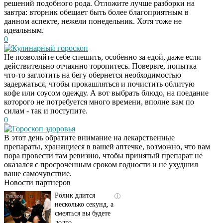
решений подобного рода. Отложите лучше разборки на
завтра: вторник обещает быть более благоприятным в
данном аспекте, нежели понедельник. Хотя тоже не
идеальным.
0
Кулинарный гороскоп
Не позволяйте себе спешить, особенно за едой, даже если
действительно отчаянно торопитесь. Поверьте, попытка
что-то заглотить на бегу обернется необходимостью
задержаться, чтобы прокашляться и почистить облитую
кофе или соусом одежду. А вот выбрать блюдо, на поедание
которого не потребуется много времени, вполне вам по
силам - так и поступите.
0
Гороскоп здоровья
В этот день обратите внимание на лекарственные
Скрытая камера на
i
препараты, хранящиеся в вашей аптечке, возможно, что вам
пляже Крыма: Что
пора провести там ревизию, чтобы принятый препарат не
люди вытворяют, когда
оказался с просроченным сроком годности и не ухудшил
их не видят...
ваше самочувствие.
Новости партнеров
Ролик длится
i
несколько секунд, а
смеяться вы будете
долго