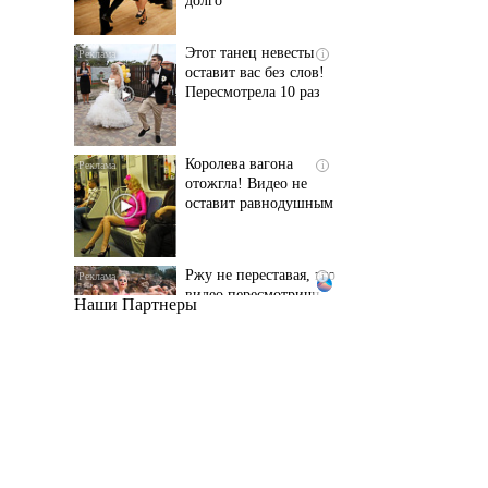
Пересмотрела 10 раз
Королева вагона
i
отожгла! Видео не
оставит равнодушным
Ржу не переставая, это
i
видео пересмотришь
не раз
Наши Партнеры
Ролик длится пару
i
секунд, но вы будете в
шоке от увиденного
Ролик из Омска: вы
i
будете смеяться долго