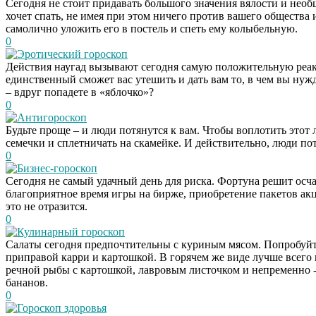
Сегодня не стоит придавать большого значения вялости и нео
хочет спать, не имея при этом ничего против вашего общества
самолично уложить его в постель и спеть ему колыбельную.
0
Эротический гороскоп
Действия наугад вызывают сегодня самую положительную реа
единственный сможет вас утешить и дать вам то, в чем вы нуж
– вдруг попадете в «яблочко»?
0
Антигороскоп
Будьте проще – и люди потянутся к вам. Чтобы воплотить этот л
семечки и сплетничать на скамейке. И действительно, люди потя
0
Бизнес-гороскоп
Сегодня не самый удачный день для риска. Фортуна решит осчас
благоприятное время игры на бирже, приобретение пакетов ак
это не отразится.
0
Кулинарный гороскоп
Салаты сегодня предпочтительны с куриным мясом. Попробуй
приправой карри и картошкой. В горячем же виде лучше всего 
речной рыбы с картошкой, лавровым листочком и непременно -
бананов.
0
Гороскоп здоровья