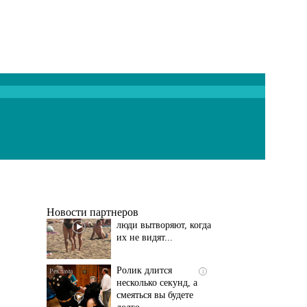
Скрытая камера на
i
пляже Крыма: Что
люди вытворяют, когда
их не видят...
Новости партнеров
Ролик длится
i
несколько секунд, а
смеяться вы будете
долго
Этот танец невесты
i
оставит вас без слов!