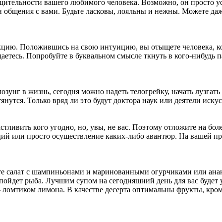
бщительности вашего любимого человека. Возможно, он просто у
 и общения с вами. Будьте ласковы, лояльны и нежны. Можете да
кцию. Положившись на свою интуицию, вы отыщете человека, 
даетесь. Попробуйте в буквальном смысле ткнуть в кого-нибудь 
озунг в жизнь, сегодня можно надеть телогрейку, начать лузгать
нутся. Только вряд ли это будут доктора наук или деятели искус
тливить кого угодно, но, увы, не вас. Поэтому отложите на бол
ций или просто осуществление каких-либо авантюр. На вашей п
те салат с шампиньонами и маринованными огурчиками или ана
пойдет рыба. Лучшим супом на сегодняшний день для вас будет 
 ломтиком лимона. В качестве десерта оптимальны фрукты, кро