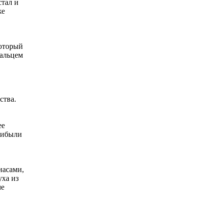
стал и
же
который
пальцем
ства.
ее
рибыли
насами,
уха из
ме