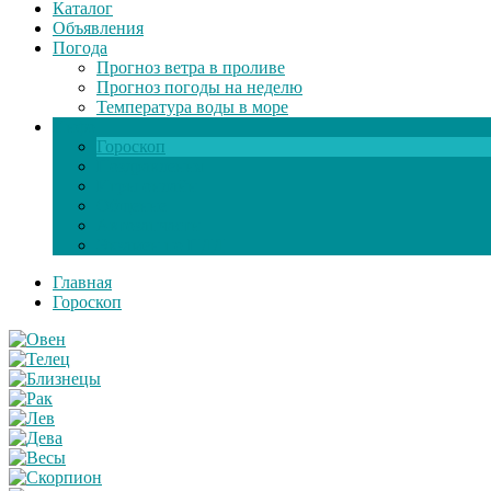
Каталог
Объявления
Погода
Прогноз ветра в проливе
Прогноз погоды на неделю
Температура воды в море
Инфо
Гороскоп
Поздравления
Игры онлайн
Общение
Автозапчасти
Экзамен по ПДД
Главная
Гороскоп