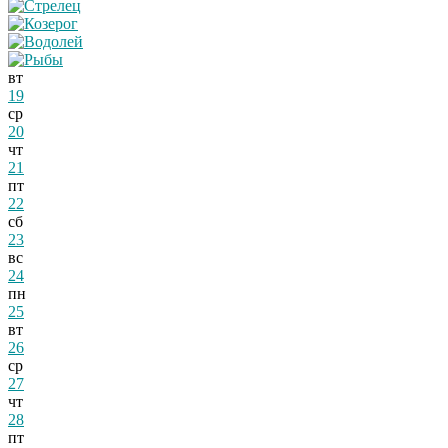
вт
19
ср
20
чт
21
пт
22
сб
23
вс
24
пн
25
вт
26
ср
27
чт
28
пт