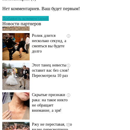
пляже Крыма: Что
Нет комментариев. Ваш будет первым!
люди вытворяют, когда
их не видят...
Добавить комментарий
Новости партнеров
Ролик длится
i
несколько секунд, а
смеяться вы будете
долго
Этот танец невесты
i
оставит вас без слов!
Пересмотрела 10 раз
Скрытые признаки
i
рака: на такое никто
не обращает
внимание, а зря!
Ржу не переставая, это
i
видео пересмотришь
не раз