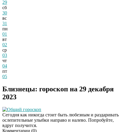
29
сб
30
вс
31
пн
01
вт
02
ср
03
чт
04
пт
05
Близнецы: гороскоп на 29 декабря
2023
Общий гороскоп
Сегодня как никогда стоит быть любезным и раздаривать
ослепительные улыбки направо и налево. Попробуйте,
вдруг получится.
Комментарии (
0
)
Скрытая камера на
i