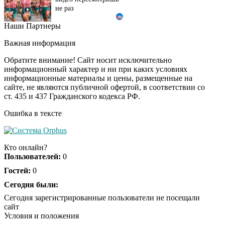
Наши Партнеры
Ролик длится пару
i
секунд, но вы будете в
Важная информация
шоке от увиденного
Обратите внимание! Сайт носит исключительно
информационный характер и ни при каких условиях
информационные материалы и цены, размещенные на
Ролик из Омска: вы
i
сайте, не являются публичной офертой, в соответствии со
будете смеяться долго
ст. 435 и 437 Гражданского кодекса РФ.
Ошибка в тексте
Королева вагона
i
отожгла! Видео не
Кто онлайн?
оставит равнодушным
Пользователей:
0
Гостей:
0
Сегодня были:
Сегодня зарегистрированные пользователи не посещали
сайт
Условия и положения