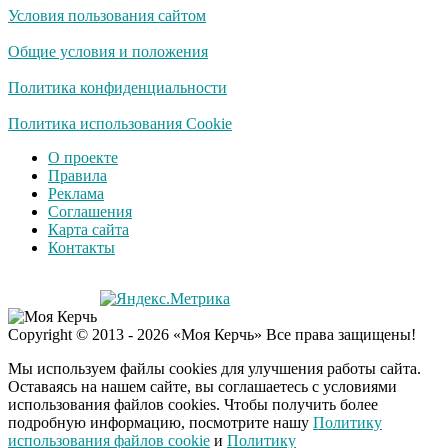
Условия пользования сайтом
Королева вагона
i
отожгла! Видео не
Общие условия и положения
оставит равнодушным
Политика конфиденциальности
США — Южной
Политика использования Cookie
i
Корее: «Верни мне
О проекте
всё, что я подарил —
Правила
Patriot и THAAD»
Реклама
Соглашения
Экс-бойфренд дочери
i
Карта сайта
Борисовой душил ее
Контакты
из-за макарон
Забывший о
i
Copyright © 2013 - 2026 «Моя Керчь» Все права защищены!
патриотизме
Плющенко отправляет
Мы используем файлы cookies для улучшения работы сайта.
сына выступать за
Оставаясь на нашем сайте, вы соглашаетесь с условиями
Азербайджан
использования файлов cookies. Чтобы получить более
подробную информацию, посмотрите нашу
Политику
использования файлов cookie
и
Политику