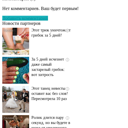
запущенный грибок
Нет комментариев. Ваш будет первым!
исчезнет с корнем,
если перед сном…
Добавить комментарий
Новости партнеров
Этот трюк уничтожает
i
грибок за 5 дней!
За 5 дней исчезнет
i
даже самый
застарелый грибок:
вот хитрость
Этот танец невесты
i
оставит вас без слов!
Пересмотрела 10 раз
Ролик длится пару
i
секунд, но вы будете в
шоке от увиденного