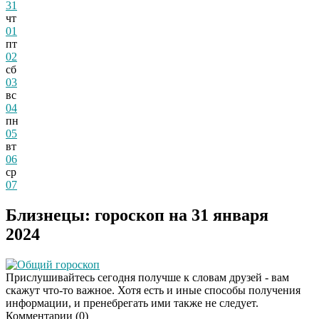
31
чт
01
пт
02
сб
03
вс
04
пн
05
вт
06
ср
07
Близнецы: гороскоп на 31 января
2024
Общий гороскоп
Прислушивайтесь сегодня получше к словам друзей - вам
скажут что-то важное. Хотя есть и иные способы получения
информации, и пренебрегать ими также не следует.
Комментарии (
0
)
Даже самый
i