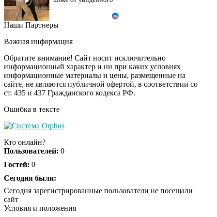
Наши Партнеры
Ролик из Омска: вы
i
будете смеяться долго
Важная информация
Обратите внимание! Сайт носит исключительно
информационный характер и ни при каких условиях
информационные материалы и цены, размещенные на
Ржу не переставая, это
i
сайте, не являются публичной офертой, в соответствии со
видео пересмотришь
ст. 435 и 437 Гражданского кодекса РФ.
не раз
Ошибка в тексте
Скрытая камера на
i
пляже Крыма: Что
Кто онлайн?
люди вытворяют, когда
Пользователей:
0
их не видят...
Гостей:
0
Ролик длится
Сегодня были:
i
несколько секунд, а
Сегодня зарегистрированные пользователи не посещали
смеяться вы будете
сайт
долго
Условия и положения