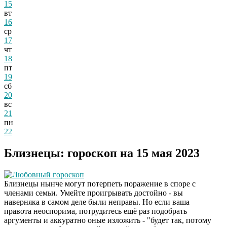
15
вт
16
ср
17
чт
18
пт
19
сб
20
вс
21
пн
22
Близнецы: гороскоп на 15 мая 2023
Любовный гороскоп
Близнецы нынче могут потерпеть поражение в споре с
членами семьи. Умейте проигрывать достойно - вы
наверняка в самом деле были неправы. Но если ваша
правота неоспорима, потрудитесь ещё раз подобрать
аргументы и аккуратно оные изложить - "будет так, потому