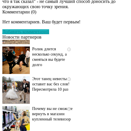
что я так сказал" - не самый лучший способ доносить до
окружающих свою точку зрения.
Комментарии (
0
)
Скрытая камера на
i
пляже Крыма: Что
Нет комментариев. Ваш будет первым!
люди вытворяют, когда
их не видят...
Добавить комментарий
Новости партнеров
Ролик длится
i
несколько секунд, а
смеяться вы будете
долго
Этот танец невесты
i
оставит вас без слов!
Пересмотрела 10 раз
Почему вы не сможете
i
вернуть в магазин
купленный телевизор