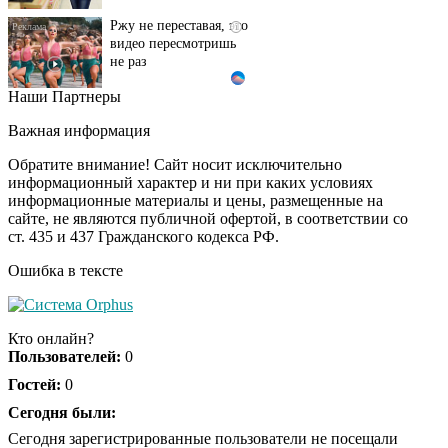
Ржу не переставая, это
i
видео пересмотришь
не раз
Наши Партнеры
Ролик длится пару
i
секунд, но вы будете в
Важная информация
шоке от увиденного
Обратите внимание! Сайт носит исключительно
информационный характер и ни при каких условиях
информационные материалы и цены, размещенные на
Канадская гимнастка
i
сайте, не являются публичной офертой, в соответствии со
Беззубенко
ст. 435 и 437 Гражданского кодекса РФ.
призналась, чем ее
разочаровала Москва
Ошибка в тексте
Ролик из Омска: вы
i
будете смеяться долго
Кто онлайн?
Пользователей:
0
Гостей:
0
Королева вагона
Сегодня были:
i
отожгла! Видео не
Сегодня зарегистрированные пользователи не посещали
оставит равнодушным