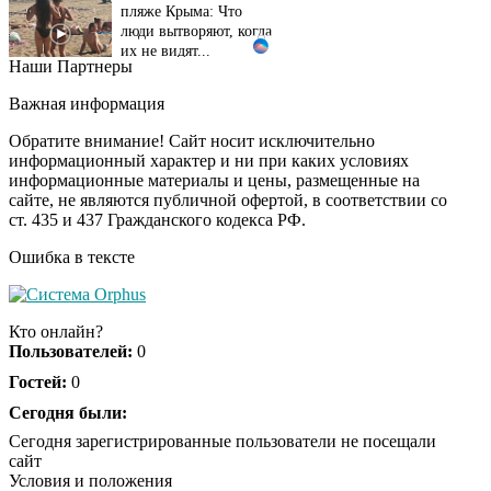
люди вытворяют, когда
их не видят...
Наши Партнеры
Ролик длится
i
несколько секунд, а
Важная информация
смеяться вы будете
долго
Обратите внимание! Сайт носит исключительно
информационный характер и ни при каких условиях
информационные материалы и цены, размещенные на
Королева вагона
i
сайте, не являются публичной офертой, в соответствии со
отожгла! Видео не
ст. 435 и 437 Гражданского кодекса РФ.
оставит равнодушным
Ошибка в тексте
Кто онлайн?
Пользователей:
0
Гостей:
0
Сегодня были:
Сегодня зарегистрированные пользователи не посещали
сайт
Условия и положения