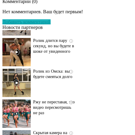
Комментарии (
0
)
Этот танец невесты
i
оставит вас без слов!
Нет комментариев. Ваш будет первым!
Пересмотрела 10 раз
Добавить комментарий
Новости партнеров
Ролик длится пару
i
секунд, но вы будете в
шоке от увиденного
Ролик из Омска: вы
i
будете смеяться долго
Ржу не переставая, это
i
видео пересмотришь
не раз
Скрытая камера на
i
пляже Крыма: Что