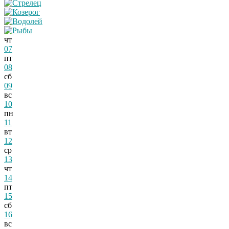
чт
07
пт
08
сб
09
вс
10
пн
11
вт
12
ср
13
чт
14
пт
15
сб
16
вс