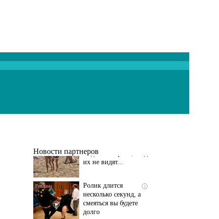
Скрытая камера на
i
пляже Крыма: Что
люди вытворяют, когда
их не видят...
Новости партнеров
Ролик длится
i
несколько секунд, а
смеяться вы будете
долго
Королева вагона
i
отожгла! Видео не