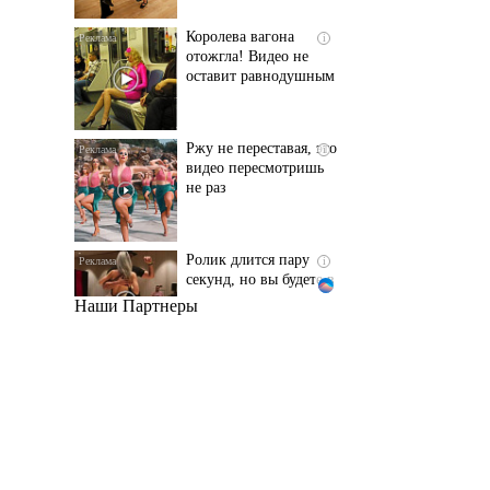
оставит равнодушным
Ржу не переставая, это
i
видео пересмотришь
не раз
Ролик длится пару
i
секунд, но вы будете в
шоке от увиденного
Наши Партнеры
Этот танец невесты
i
оставит вас без слов!
Пересмотрела 10 раз
Ролик из Омска: вы
i
будете смеяться долго