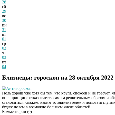
28
сб
29
вс
30
пн
31
вт
01
ср
02
чт
03
пт
04
Близнецы: гороскоп на 28 октября 2022
Антигороскоп
Ноль хорош уже хотя бы тем, что кругл, спокоен и не требует, 
он в принципе отказывается самым решительным образом и абс
становиться, скажем, каким-то знаменателем и помогать глупым
будьте нолем в возможно большем числе областей.
Комментарии (
0
)