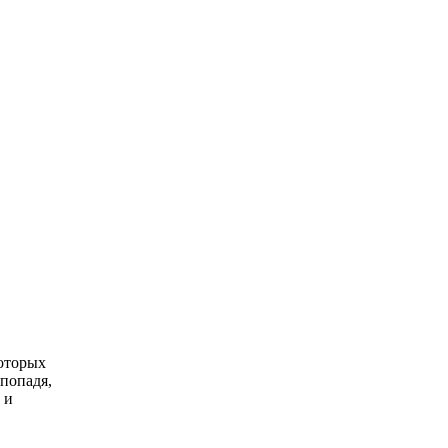
Обнаружена тайная
i
семья пропавшего
Усольцева: вторая
жена и дочь
которых
попадя,
 и