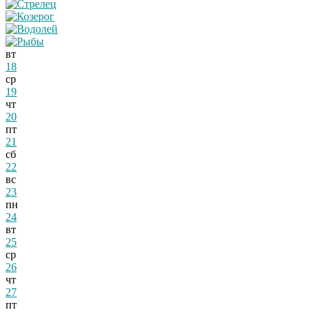
вт
18
ср
19
чт
20
пт
21
сб
22
вс
23
пн
24
вт
25
ср
26
чт
27
пт