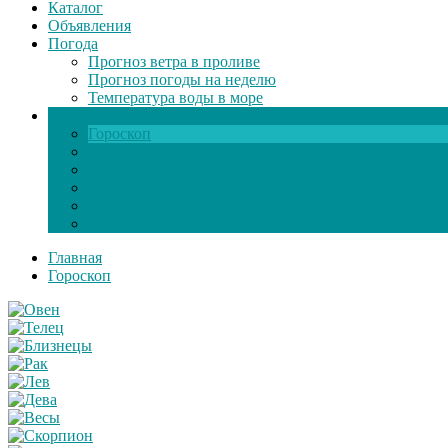
Каталог
Объявления
Погода
Прогноз ветра в проливе
Прогноз погоды на неделю
Температура воды в море
Инфо
Гороскоп
Поздравления
Игры онлайн
Общение
Автозапчасти
Экзамен по ПДД
Главная
Гороскоп