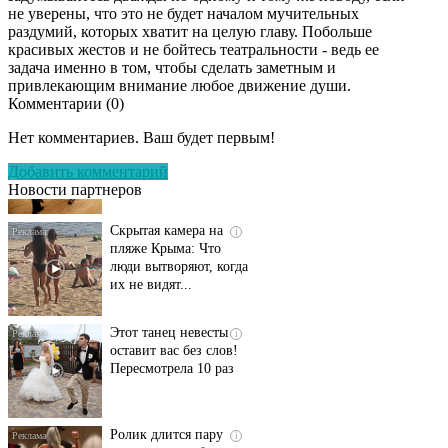
не уверены, что это не будет началом мучительных
раздумий, которых хватит на целую главу. Побольше
красивых жестов и не бойтесь театральности - ведь ее
задача именно в том, чтобы сделать заметным и
привлекающим внимание любое движение души.
Комментарии (
0
)
Ролик длится
i
несколько секунд, а
Нет комментариев. Ваш будет первым!
смеяться вы будете
долго
Добавить комментарий
Новости партнеров
Скрытая камера на
i
пляже Крыма: Что
люди вытворяют, когда
их не видят...
Этот танец невесты
i
оставит вас без слов!
Пересмотрела 10 раз
Ролик длится пару
i
секунд, но вы будете в
шоке от увиденного