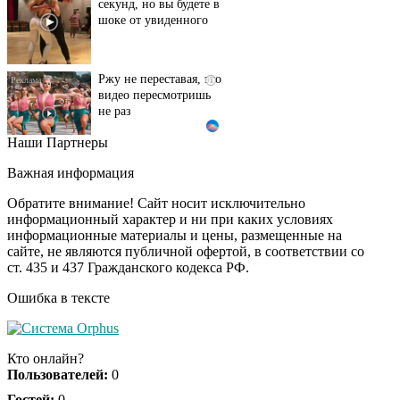
Ржу не переставая, это
i
видео пересмотришь
не раз
Наши Партнеры
Врач дала 5 советов,
i
чтобы защититься от
Важная информация
инфаркта и инсульта
летом
Обратите внимание! Сайт носит исключительно
информационный характер и ни при каких условиях
информационные материалы и цены, размещенные на
"Потеряли стыд в
i
сайте, не являются публичной офертой, в соответствии со
погоне за "Диором":
ст. 435 и 437 Гражданского кодекса РФ.
Поплавская вмазала
семейке Плющенко
Ошибка в тексте
Ролик из Омска: вы
i
будете смеяться долго
Кто онлайн?
Пользователей:
0
Гостей:
0