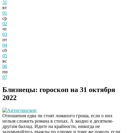
31
вт
01
ср
02
чт
03
пт
04
сб
05
вс
06
пн
07
Близнецы: гороскоп на 31 октября
2022
Антигороскоп
Отношения едва ли стоят ломаного гроша, если о них
нельзя сложить романа в стихах. А заодно и десятком-
другим баллад. Идите на крайности, никогда не
задумывайтесь дважды по одному и тому же поводу, если