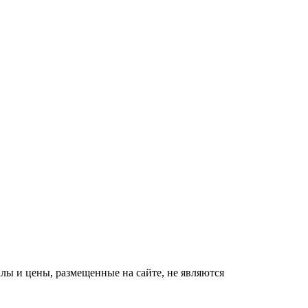
За 5 дней исчезнет
i
даже самый
застарелый грибок:
вот хитрость
Запущенный грибок
i
ссохнется за 1 ночь!
Делюсь рецептом...
Этот танец невесты
i
оставит вас без слов!
Пересмотрела 10 раз
Ролик длится пару
i
секунд, но вы будете в
шоке от увиденного
ы и цены, размещенные на сайте, не являются