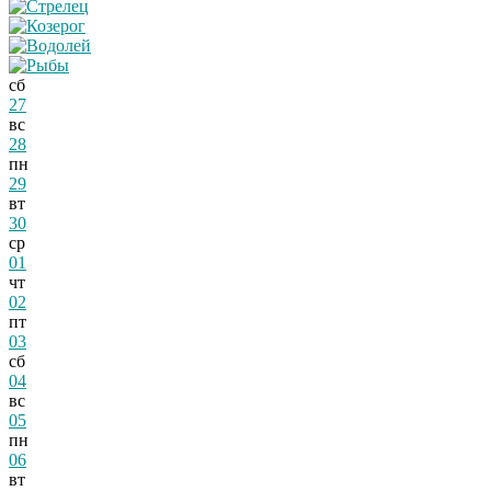
сб
27
вс
28
пн
29
вт
30
ср
01
чт
02
пт
03
сб
04
вс
05
пн
06
вт