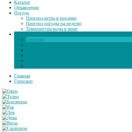
Каталог
Объявления
Погода
Прогноз ветра в проливе
Прогноз погоды на неделю
Температура воды в море
Инфо
Гороскоп
Поздравления
Игры онлайн
Общение
Автозапчасти
Экзамен по ПДД
Главная
Гороскоп