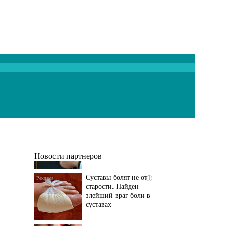
Если болят
i
тазобедренный сустав
и колени, немедленно
исключите...
Новости партнеров
Суставы болят не от
i
старости. Найден
злейший враг боли в
суставах
Если болит
i
тазобедренный сустав