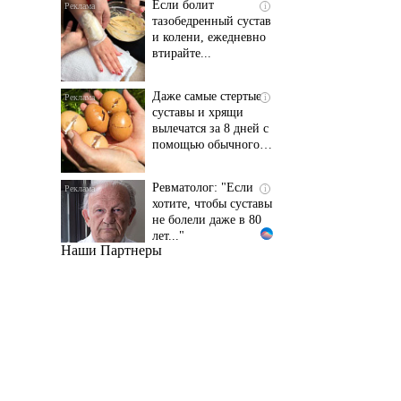
и колени, ежедневно
втирайте...
Даже самые стертые
i
суставы и хрящи
вылечатся за 8 дней с
помощью обычного…
Ревматолог: "Если
i
хотите, чтобы суставы
не болели даже в 80
лет..."
Наши Партнеры
Даже самый
i
запущенный грибок
исчезнет с корнем,
если перед сном…
Этот трюк уничтожает
i
грибок за 5 дней!