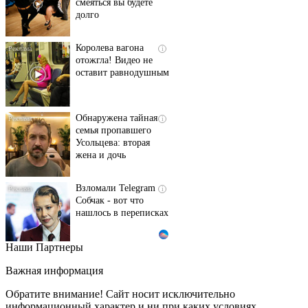
долго
Королева вагона
i
отожгла! Видео не
оставит равнодушным
Обнаружена тайная
i
семья пропавшего
Усольцева: вторая
жена и дочь
Взломали Telegram
i
Собчак - вот что
нашлось в переписках
Наши Партнеры
Ролик длится пару
i
секунд, но вы будете в
Важная информация
шоке от увиденного
Обратите внимание! Сайт носит исключительно
информационный характер и ни при каких условиях