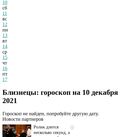
10
сб
11
вс
12
пн
13
вт
14
ср
15
чт
16
пт
17
Близнецы: гороскоп на 10 декабря
Скрытая камера на
i
пляже Крыма: Что
2021
люди вытворяют, когда
их не видят...
Гороскоп не найден, попробуйте другую дату.
Новости партнеров
Ролик длится
i
несколько секунд, а
смеяться вы будете