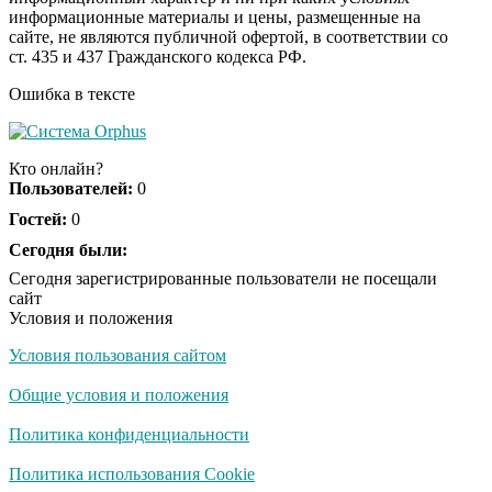
информационные материалы и цены, размещенные на
Этот танец невесты
i
сайте, не являются публичной офертой, в соответствии со
оставит вас без слов!
ст. 435 и 437 Гражданского кодекса РФ.
Пересмотрела 10 раз
Ошибка в тексте
Ржу не переставая, это
i
видео пересмотришь
Кто онлайн?
не раз
Пользователей:
0
Гостей:
0
Какие товары
Сегодня были:
i
пропадут из
Сегодня зарегистрированные пользователи не посещали
магазинов с 1 августа
сайт
2026 года
Условия и положения
Условия пользования сайтом
Ролик из Омска: вы
i
будете смеяться долго
Общие условия и положения
Политика конфиденциальности
Публичный удар
Политика использования Cookie
i
Зеленскому от Кличко: