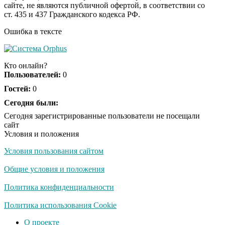
сайте, не являются публичной офертой, в соответствии со
отожгла! Видео не
ст. 435 и 437 Гражданского кодекса РФ.
оставит равнодушным
Ошибка в тексте
США — Южной
i
Корее: «Верни мне
Кто онлайн?
всё, что я подарил —
Пользователей:
0
Patriot и THAAD»
Гостей:
0
Экс-бойфренд дочери
Сегодня были:
i
Борисовой душил ее
Сегодня зарегистрированные пользователи не посещали
из-за макарон
сайт
Условия и положения
Условия пользования сайтом
Забывший о
i
патриотизме
Общие условия и положения
Плющенко отправляет
сына выступать за
Политика конфиденциальности
Азербайджан
Политика использования Cookie
О проекте