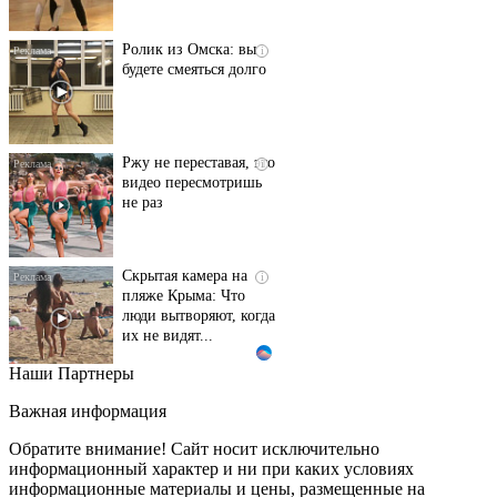
Ролик из Омска: вы
i
будете смеяться долго
Ржу не переставая, это
i
видео пересмотришь
не раз
Скрытая камера на
i
пляже Крыма: Что
люди вытворяют, когда
их не видят...
Наши Партнеры
Ролик длится
i
несколько секунд, а
Важная информация
смеяться вы будете
долго
Обратите внимание! Сайт носит исключительно
информационный характер и ни при каких условиях
информационные материалы и цены, размещенные на
Королева вагона
i