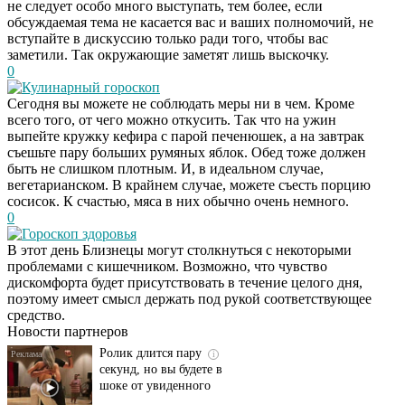
не следует особо много выступать, тем более, если
обсуждаемая тема не касается вас и ваших полномочий, не
вступайте в дискуссию только ради того, чтобы вас
заметили. Так окружающие заметят лишь выскочку.
0
Кулинарный гороскоп
Сегодня вы можете не соблюдать меры ни в чем. Кроме
всего того, от чего можно откусить. Так что на ужин
выпейте кружку кефира с парой печенюшек, а на завтрак
съешьте пару больших румяных яблок. Обед тоже должен
быть не слишком плотным. И, в идеальном случае,
вегетарианском. В крайнем случае, можете съесть порцию
сосисок. К счастью, мяса в них обычно очень немного.
0
Гороскоп здоровья
В этот день Близнецы могут столкнуться с некоторыми
Этот танец невесты
i
проблемами с кишечником. Возможно, что чувство
оставит вас без слов!
дискомфорта будет присутствовать в течение целого дня,
Пересмотрела 10 раз
поэтому имеет смысл держать под рукой соответствующее
средство.
Новости партнеров
Ролик длится пару
i
секунд, но вы будете в
шоке от увиденного