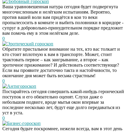
Любовный гороскоп
Ваша уравновешенная натура сегодня будет подвергнута
многочисленным и нелёгким испытаниям. Вероятно,
против вашей воли вам придётся в кои то веки
пропылесосить в комнате и выбить половники в коридоре -
супруг в добровольно-принудительном порядке предложит
вам помочь ему в этом нелёгком деле.
0
Эротический гороскоп
Обратите пристальное внимание на тех, кто вас толкает и
кто стоит вплотную к вам в транспорте. Может, стоит
трактовать первое – как заигрывание, а второе – как
эротичное прижимание? И действовать соответствующе?
Если вы проявите достаточно такта и настойчивости, то
окончание дня может быть весьма страстным!
0
Антигороскоп
Постарайтесь сегодня совершить какой-нибудь героический
поступок и его обязательно оценят. Слухи даже о
небольшом подвиге, вроде мытья окон впервые за
последние несколько лет, будут еще долго передаваться из
уст в уста.
0
Бизнес-гороскоп
Сегодня будьте поскромнее, нежели всегда, вам в этот день