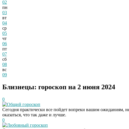
02
пн
03
вт
04
ср
05
чт
06
пт
07
сб
08
вс
09
Близнецы: гороскоп на 2 июня 2024
0
Общий гороскоп
Сегодня практически все пойдет вопреки вашим ожиданиям, не 
оказаться, что так даже и лучше.
0
Любовный гороскоп