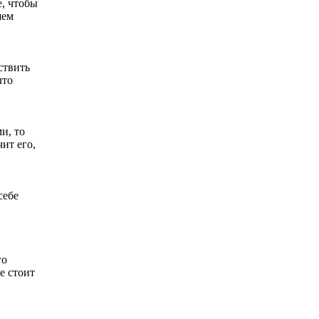
е, чтобы
шем
ствить
что
и, то
ит его,
себе
го
е стоит