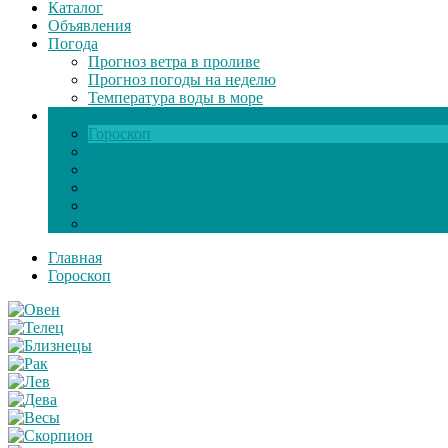
Каталог
Объявления
Погода
Прогноз ветра в проливе
Прогноз погоды на неделю
Температура воды в море
Инфо
Гороскоп
Поздравления
Игры онлайн
Общение
Автозапчасти
Экзамен по ПДД
Главная
Гороскоп