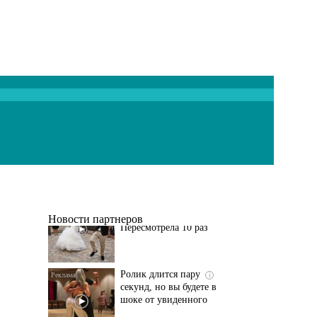
Этот танец невесты
i
оставит вас без слов!
Пересмотрела 10 раз
Новости партнеров
Ролик длится пару
i
секунд, но вы будете в
шоке от увиденного
Ролик из Омска: вы
i
будете смеяться долго