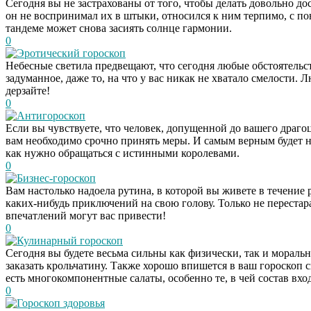
Сегодня вы не застрахованы от того, чтобы делать довольно 
он не воспринимал их в штыки, относился к ним терпимо, с по
тандеме может снова засиять солнце гармонии.
0
Эротический гороскоп
Небесные светила предвещают, что сегодня любые обстоятельст
задуманное, даже то, на что у вас никак не хватало смелости
дерзайте!
0
Антигороскоп
Если вы чувствуете, что человек, допущенной до вашего драгоц
вам необходимо срочно принять меры. И самым верным будет н
как нужно обращаться с истинными королевами.
0
Бизнес-гороскоп
Вам настолько надоела рутина, в которой вы живете в течение 
каких-нибудь приключений на свою голову. Только не перестар
впечатлений могут вас привести!
0
Кулинарный гороскоп
Сегодня вы будете весьма сильны как физически, так и моральн
заказать крольчатину. Также хорошо впишется в ваш гороскоп сы
есть многокомпонентные салаты, особенно те, в чей состав вхо
0
Гороскоп здоровья