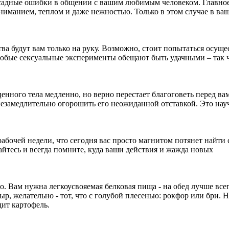
досадные ошибки в общении с вашим любимым человеком. Главно
ниманием, теплом и даже нежностью. Только в этом случае в ва
ва будут вам только на руку. Возможно, стоит попытаться осуще
. Любые сексуальные эксперименты обещают быть удачными – так 
енного тела медленно, но верно перестает благоговеть перед вам
езамедлительно огорошить его неожиданной отставкой. Это науч
рабочей недели, что сегодня вас просто магнитом потянет найти 
айтесь и всегда помните, куда ваши действия и жажда новых
о. Вам нужна легкоусвояемая белковая пища - на обед лучше все
р, желательно - тот, что с голубой плесенью: рокфор или бри. Н
дит картофель.