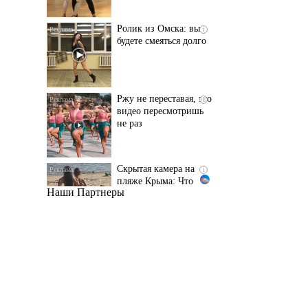
Ржу не переставая, это
i
видео пересмотришь
не раз
Скрытая камера на
i
пляже Крыма: Что
люди вытворяют, когда
их не видят...
Наши Партнеры
Ролик длится
i
несколько секунд, а
смеяться вы будете
долго
Королева вагона
i
отожгла! Видео не
оставит равнодушным