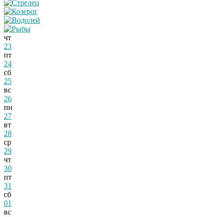
чт
23
пт
24
сб
25
вс
26
пн
27
вт
28
ср
29
чт
30
пт
31
сб
01
вс