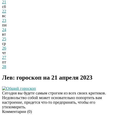
21
сб
22
вс
23
пн
24
вт
25
ср
26
чт
27
пт
28
Лев: гороскоп на 21 апреля 2023
Общий гороскоп
Сегодня вы будете самым строгим из всех своих критиков.
Недовольство собой может основательно попортить вам
настроение, придется что-то предпринять, чтобы его
утихомирить.
Комментарии (
0
)
Даже самый
i