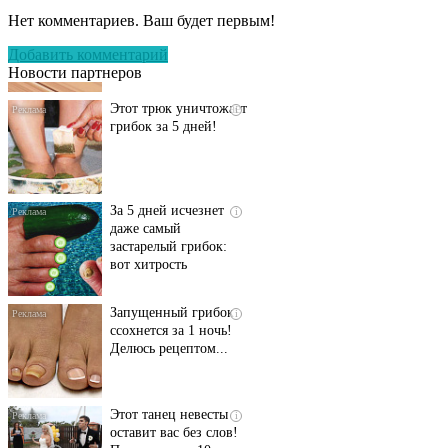
запущенный грибок
Нет комментариев. Ваш будет первым!
исчезнет с корнем,
если перед сном…
Добавить комментарий
Новости партнеров
Этот трюк уничтожает
i
грибок за 5 дней!
За 5 дней исчезнет
i
даже самый
застарелый грибок:
вот хитрость
Запущенный грибок
i
ссохнется за 1 ночь!
Делюсь рецептом...
Этот танец невесты
i
оставит вас без слов!
Пересмотрела 10 раз