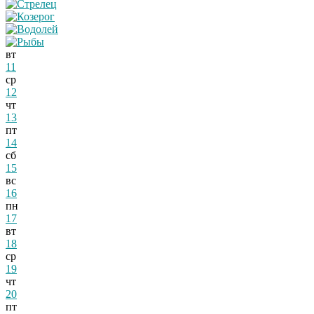
вт
11
ср
12
чт
13
пт
14
сб
15
вс
16
пн
17
вт
18
ср
19
чт
20
пт