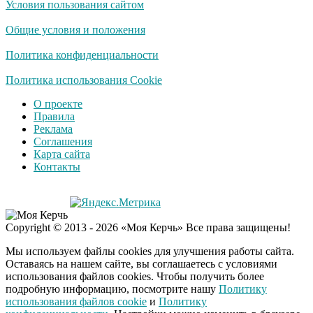
Условия пользования сайтом
Ролик длится
i
несколько секунд, а
Общие условия и положения
смеяться вы будете
долго
Политика конфиденциальности
Королева вагона
Политика использования Cookie
i
отожгла! Видео не
О проекте
оставит равнодушным
Правила
Реклама
Соглашения
Деньги придут
i
Карта сайта
раньше пенсии: кто в
Контакты
2026 году получит
выплаты досрочно
Copyright © 2013 - 2026 «Моя Керчь» Все права защищены!
Мы используем файлы cookies для улучшения работы сайта.
Оставаясь на нашем сайте, вы соглашаетесь с условиями
использования файлов cookies. Чтобы получить более
подробную информацию, посмотрите нашу
Политику
использования файлов cookie
и
Политику