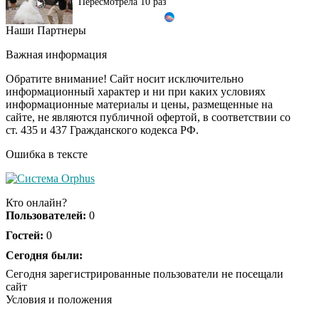
Наши Партнеры
Ролик длится пару
i
секунд, но вы будете в
Важная информация
шоке от увиденного
Обратите внимание! Сайт носит исключительно
информационный характер и ни при каких условиях
информационные материалы и цены, размещенные на
Ролик из Омска: вы
i
сайте, не являются публичной офертой, в соответствии со
будете смеяться долго
ст. 435 и 437 Гражданского кодекса РФ.
Ошибка в тексте
Ржу не переставая, это
i
видео пересмотришь
Кто онлайн?
не раз
Пользователей:
0
Гостей:
0
Скрытая камера на
Сегодня были:
i
пляже Крыма: Что
Сегодня зарегистрированные пользователи не посещали
люди вытворяют, когда
сайт
их не видят...
Условия и положения