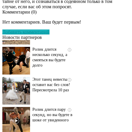
тайне от него, и сознаваться в содеянном только в том
случае, если вас об этом попросят.
Комментарии (
0
)
Скрытая камера на
i
пляже Крыма: Что
Нет комментариев. Ваш будет первым!
люди вытворяют, когда
их не видят...
Добавить комментарий
Новости партнеров
Ролик длится
i
несколько секунд, а
смеяться вы будете
долго
Этот танец невесты
i
оставит вас без слов!
Пересмотрела 10 раз
Ролик длится пару
i
секунд, но вы будете в
шоке от увиденного