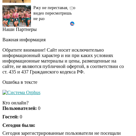
Ржу не переставая, это
i
видео пересмотришь
не раз
Наши Партнеры
Врач дала 5 советов,
i
чтобы защититься от
Важная информация
инфаркта и инсульта
летом
Обратите внимание! Сайт носит исключительно
информационный характер и ни при каких условиях
информационные материалы и цены, размещенные на
"Потеряли стыд в
i
сайте, не являются публичной офертой, в соответствии со
погоне за "Диором":
ст. 435 и 437 Гражданского кодекса РФ.
Поплавская вмазала
семейке Плющенко
Ошибка в тексте
Ролик из Омска: вы
i
будете смеяться долго
Кто онлайн?
Пользователей:
0
Гостей:
0
Королева вагона
Сегодня были:
i
отожгла! Видео не
Сегодня зарегистрированные пользователи не посещали
оставит равнодушным