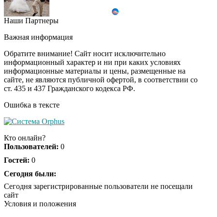
Наши Партнеры
Ролик длится пару
i
секунд, но вы будете в
Важная информация
шоке от увиденного
Обратите внимание! Сайт носит исключительно
информационный характер и ни при каких условиях
информационные материалы и цены, размещенные на
Ролик из Омска: вы
i
сайте, не являются публичной офертой, в соответствии со
будете смеяться долго
ст. 435 и 437 Гражданского кодекса РФ.
Ошибка в тексте
Ржу не переставая, это
i
видео пересмотришь
Кто онлайн?
не раз
Пользователей:
0
Гостей:
0
Скрытая камера на
Сегодня были:
i
пляже Крыма: Что
Сегодня зарегистрированные пользователи не посещали
люди вытворяют, когда
сайт
их не видят...
Условия и положения