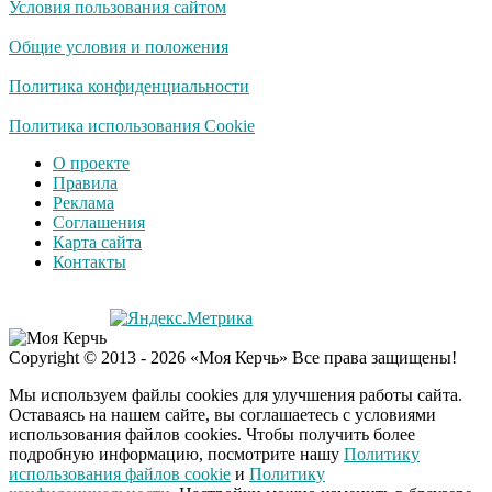
Условия пользования сайтом
Ролик длится
i
несколько секунд, а
Общие условия и положения
смеяться вы будете
долго
Политика конфиденциальности
Королева вагона
Политика использования Cookie
i
отожгла! Видео не
О проекте
оставит равнодушным
Правила
Реклама
Соглашения
США — Южной
i
Карта сайта
Корее: «Верни мне
Контакты
всё, что я подарил —
Patriot и THAAD»
Экс-бойфренд дочери
i
Copyright © 2013 - 2026 «Моя Керчь» Все права защищены!
Борисовой душил ее
из-за макарон
Мы используем файлы cookies для улучшения работы сайта.
Оставаясь на нашем сайте, вы соглашаетесь с условиями
использования файлов cookies. Чтобы получить более
подробную информацию, посмотрите нашу
Политику
Забывший о
i
использования файлов cookie
и
Политику
патриотизме