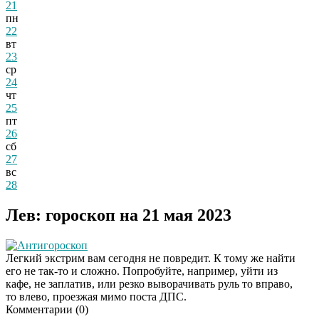
21
пн
22
вт
23
ср
24
чт
25
пт
26
сб
27
вс
28
Лев: гороскоп на 21 мая 2023
Антигороскоп
Легкий экстрим вам сегодня не повредит. К тому же найти
его не так-то и сложно. Попробуйте, например, уйти из
кафе, не заплатив, или резко выворачивать руль то вправо,
то влево, проезжая мимо поста ДПС.
Комментарии (
0
)
Даже самый
i