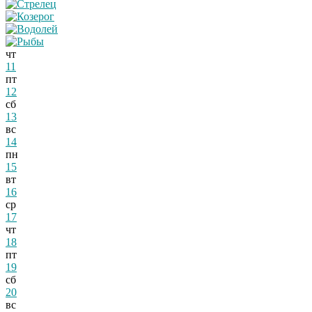
чт
11
пт
12
сб
13
вс
14
пн
15
вт
16
ср
17
чт
18
пт
19
сб
20
вс