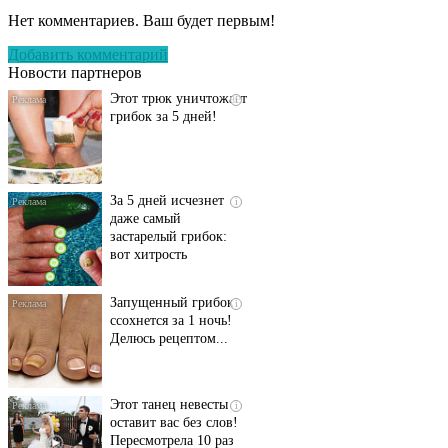
запущенный грибок
Нет комментариев. Ваш будет первым!
исчезнет с корнем,
если перед сном…
Добавить комментарий
Новости партнеров
Этот трюк уничтожает
i
грибок за 5 дней!
За 5 дней исчезнет
i
даже самый
застарелый грибок:
вот хитрость
Запущенный грибок
i
ссохнется за 1 ночь!
Делюсь рецептом...
Этот танец невесты
i
оставит вас без слов!
Пересмотрела 10 раз