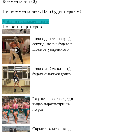
Комментарии (
0
)
Этот танец невесты
i
оставит вас без слов!
Нет комментариев. Ваш будет первым!
Пересмотрела 10 раз
Добавить комментарий
Новости партнеров
Ролик длится пару
i
секунд, но вы будете в
шоке от увиденного
Ролик из Омска: вы
i
будете смеяться долго
Ржу не переставая, это
i
видео пересмотришь
не раз
Скрытая камера на
i
пляже Крыма: Что