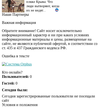
люди вытворяют, когда
их не видят...
Наши Партнеры
Ролик длится
i
несколько секунд, а
Важная информация
смеяться вы будете
долго
Обратите внимание! Сайт носит исключительно
информационный характер и ни при каких условиях
информационные материалы и цены, размещенные на
Королева вагона
i
сайте, не являются публичной офертой, в соответствии со
отожгла! Видео не
ст. 435 и 437 Гражданского кодекса РФ.
оставит равнодушным
Ошибка в тексте
Резиновая лента для
i
дачи: альтернатива
Кто онлайн?
бетону, которую
Пользователей:
0
выбирают садоводы
Гостей:
0
Сегодня были:
Сегодня зарегистрированные пользователи не посещали
сайт
Условия и положения