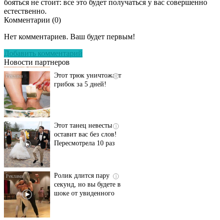
бояться не стоит: все это будет получаться у вас совершенно
естественно.
Комментарии (
0
)
Даже самый
i
запущенный грибок
Нет комментариев. Ваш будет первым!
исчезнет с корнем,
если перед сном…
Добавить комментарий
Новости партнеров
Этот трюк уничтожает
i
грибок за 5 дней!
Этот танец невесты
i
оставит вас без слов!
Пересмотрела 10 раз
Ролик длится пару
i
секунд, но вы будете в
шоке от увиденного