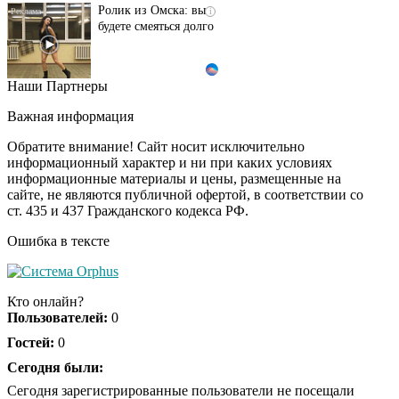
Ролик из Омска: вы
i
будете смеяться долго
Наши Партнеры
Ржу не переставая, это
i
видео пересмотришь
Важная информация
не раз
Обратите внимание! Сайт носит исключительно
информационный характер и ни при каких условиях
информационные материалы и цены, размещенные на
Скрытая камера на
i
сайте, не являются публичной офертой, в соответствии со
пляже Крыма: Что
ст. 435 и 437 Гражданского кодекса РФ.
люди вытворяют, когда
их не видят...
Ошибка в тексте
Ролик длится
i
несколько секунд, а
Кто онлайн?
смеяться вы будете
Пользователей:
0
долго
Гостей:
0
Королева вагона
Сегодня были:
i
отожгла! Видео не
Сегодня зарегистрированные пользователи не посещали
оставит равнодушным