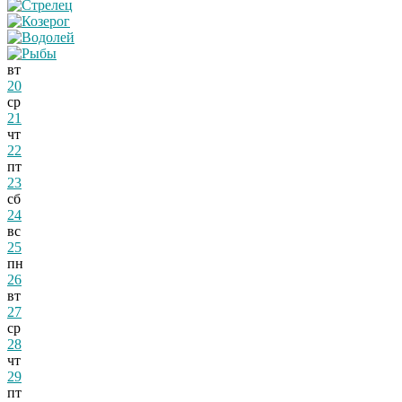
вт
20
ср
21
чт
22
пт
23
сб
24
вс
25
пн
26
вт
27
ср
28
чт
29
пт