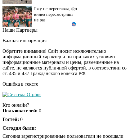
Ржу не переставая, это
i
видео пересмотришь
не раз
Наши Партнеры
Ролик из Омска: вы
i
будете смеяться долго
Важная информация
Обратите внимание! Сайт носит исключительно
информационный характер и ни при каких условиях
информационные материалы и цены, размещенные на
"Потеряли стыд в
i
сайте, не являются публичной офертой, в соответствии со
погоне за "Диором":
ст. 435 и 437 Гражданского кодекса РФ.
Поплавская вмазала
семейке Плющенко
Ошибка в тексте
Ролик длится пару
i
секунд, но вы будете в
Кто онлайн?
шоке от увиденного
Пользователей:
0
Гостей:
0
Сегодня были:
Королева вагона
i
отожгла! Видео не
Сегодня зарегистрированные пользователи не посещали
оставит равнодушным