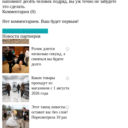
напомнит десять человек подряд, вы уж точно не забудете
это сделать.
Комментарии (
0
)
Скрытая камера на
i
пляже Крыма: Что
Нет комментариев. Ваш будет первым!
люди вытворяют, когда
их не видят...
Добавить комментарий
Новости партнеров
Ролик длится
i
несколько секунд, а
смеяться вы будете
долго
Какие товары
i
пропадут из
магазинов с 1 августа
2026 года
Этот танец невесты
i
оставит вас без слов!
Пересмотрела 10 раз