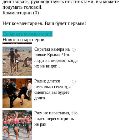
действовать, руководствуясь инстинктами, вы можете
подумать головой.
Комментарии (
0
)
Т-Банк выпустил
i
карты с запахом!
Нет комментариев. Ваш будет первым!
Добавить комментарий
Новости партнеров
Скрытая камера на
i
пляже Крыма: Что
люди вытворяют, когда
их не видят...
Ролик длится
i
несколько секунд, а
смеяться вы будете
долго
Ржу не переставая, это
i
видео пересмотришь
не раз