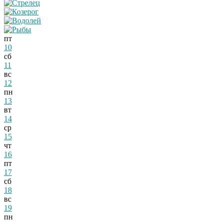
пт
10
сб
11
вс
12
пн
13
вт
14
ср
15
чт
16
пт
17
сб
18
вс
19
пн