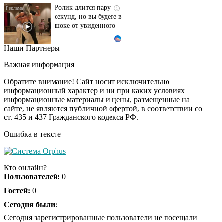
Ролик длится пару
i
секунд, но вы будете в
шоке от увиденного
Наши Партнеры
Королева вагона
i
отожгла! Видео не
Важная информация
оставит равнодушным
Обратите внимание! Сайт носит исключительно
информационный характер и ни при каких условиях
информационные материалы и цены, размещенные на
Этот танец невесты
i
сайте, не являются публичной офертой, в соответствии со
оставит вас без слов!
ст. 435 и 437 Гражданского кодекса РФ.
Пересмотрела 10 раз
Ошибка в тексте
Ролик из Омска: вы
i
будете смеяться долго
Кто онлайн?
Пользователей:
0
Гостей:
0
Обнаружена тайная
Сегодня были:
i
семья пропавшего
Сегодня зарегистрированные пользователи не посещали
Усольцева: вторая