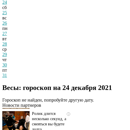
24
сб
25
вс
26
пн
27
вт
28
ср
29
чт
30
пт
31
Скрытая камера на
i
пляже Крыма: Что
Весы: гороскоп на 24 декабря 2021
люди вытворяют, когда
их не видят...
Гороскоп не найден, попробуйте другую дату.
Новости партнеров
Ролик длится
i
несколько секунд, а
смеяться вы будете
долго