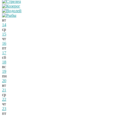
вт
14
ср
15
чт
16
пт
17
сб
18
вс
19
пн
20
вт
21
ср
22
чт
23
пт