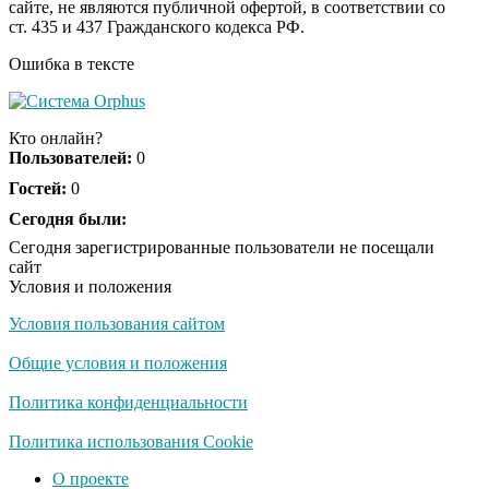
сайте, не являются публичной офертой, в соответствии со
оставит вас без слов!
ст. 435 и 437 Гражданского кодекса РФ.
Пересмотрела 10 раз
Ошибка в тексте
Ржу не переставая, это
i
видео пересмотришь
Кто онлайн?
не раз
Пользователей:
0
Гостей:
0
Ролик из Омска: вы
Сегодня были:
i
будете смеяться долго
Сегодня зарегистрированные пользователи не посещали
сайт
Условия и положения
Условия пользования сайтом
Публичный удар
i
Зеленскому от Кличко:
Общие условия и положения
это настоящий вызов
Политика конфиденциальности
"Потеряли стыд в
Политика использования Cookie
i
погоне за "Диором":
О проекте
Поплавская вмазала