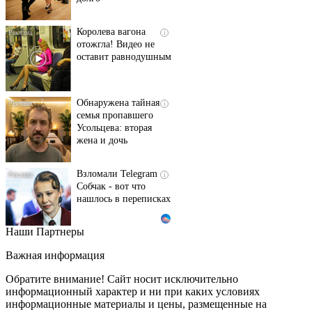
Королева вагона
i
отожгла! Видео не
оставит равнодушным
Обнаружена тайная
i
семья пропавшего
Усольцева: вторая
жена и дочь
Взломали Telegram
i
Собчак - вот что
нашлось в переписках
Наши Партнеры
Ролик длится пару
i
секунд, но вы будете в
Важная информация
шоке от увиденного
Обратите внимание! Сайт носит исключительно
информационный характер и ни при каких условиях
информационные материалы и цены, размещенные на
Этот танец невесты
i