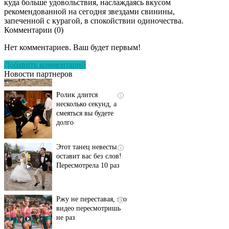
куда больше удовольствия, наслаждаясь вкусом
рекомендованной на сегодня звездами свинины,
запеченной с курагой, в спокойствии одиночества.
Комментарии (
0
)
Скрытая камера на
i
пляже Крыма: Что
Нет комментариев. Ваш будет первым!
люди вытворяют, когда
их не видят...
Добавить комментарий
Новости партнеров
Ролик длится
i
несколько секунд, а
смеяться вы будете
долго
Этот танец невесты
i
оставит вас без слов!
Пересмотрела 10 раз
Ржу не переставая, это
i
видео пересмотришь
не раз