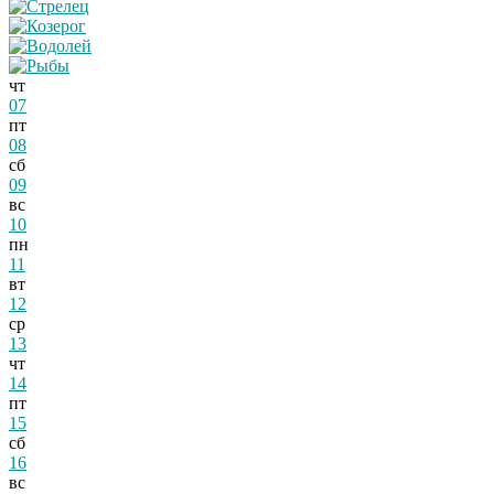
чт
07
пт
08
сб
09
вс
10
пн
11
вт
12
ср
13
чт
14
пт
15
сб
16
вс