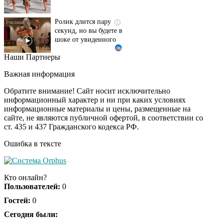
Ролик длится пару
i
секунд, но вы будете в
шоке от увиденного
Наши Партнеры
Ролик из Омска: вы
i
будете смеяться долго
Важная информация
Обратите внимание! Сайт носит исключительно
информационный характер и ни при каких условиях
информационные материалы и цены, размещенные на
Королева вагона
i
сайте, не являются публичной офертой, в соответствии со
отожгла! Видео не
ст. 435 и 437 Гражданского кодекса РФ.
оставит равнодушным
Ошибка в тексте
Кто онлайн?
Пользователей:
0
Гостей:
0
Сегодня были: