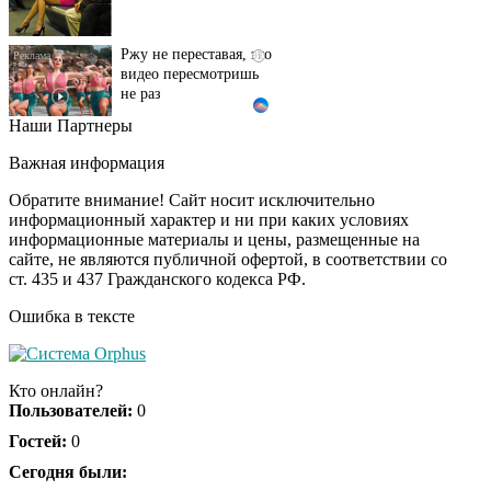
Ржу не переставая, это
i
видео пересмотришь
не раз
Наши Партнеры
Ролик длится пару
i
секунд, но вы будете в
Важная информация
шоке от увиденного
Обратите внимание! Сайт носит исключительно
информационный характер и ни при каких условиях
информационные материалы и цены, размещенные на
Врач дала 5 советов,
i
сайте, не являются публичной офертой, в соответствии со
чтобы защититься от
ст. 435 и 437 Гражданского кодекса РФ.
инфаркта и инсульта
летом
Ошибка в тексте
Ролик из Омска: вы
i
будете смеяться долго
Кто онлайн?
Пользователей:
0
Гостей:
0
Сегодня были: