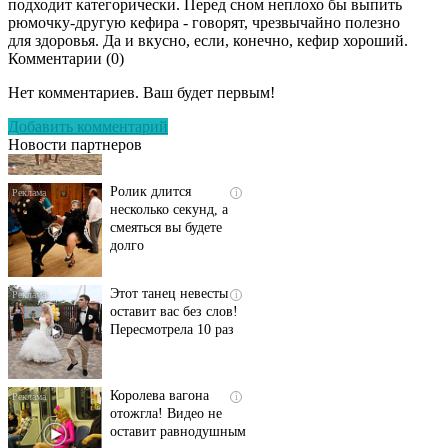
подходит категорически. Перед сном неплохо бы выпить
рюмочку-другую кефира - говорят, чрезвычайно полезно
для здоровья. Да и вкусно, если, конечно, кефир хороший.
Комментарии (
0
)
Скрытая камера на
i
пляже Крыма: Что
Нет комментариев. Ваш будет первым!
люди вытворяют, когда
их не видят...
Добавить комментарий
Новости партнеров
Ролик длится
i
несколько секунд, а
смеяться вы будете
долго
Этот танец невесты
i
оставит вас без слов!
Пересмотрела 10 раз
Королева вагона
i
отожгла! Видео не
оставит равнодушным