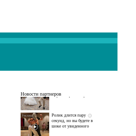
Этот танец невесты
i
оставит вас без слов!
Пересмотрела 10 раз
Новости партнеров
Ролик длится пару
i
секунд, но вы будете в
шоке от увиденного
Ролик из Омска: вы
i
будете смеяться долго