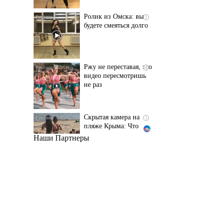
Ржу не переставая, это
i
видео пересмотришь
не раз
Скрытая камера на
i
пляже Крыма: Что
люди вытворяют, когда
их не видят...
Наши Партнеры
Ролик длится
i
несколько секунд, а
смеяться вы будете
долго
Королева вагона
i
отожгла! Видео не
оставит равнодушным