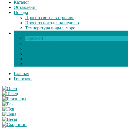
Каталог
Объявления
Погода
Прогноз ветра в проливе
Прогноз погоды на неделю
Температура воды в море
Инфо
Гороскоп
Поздравления
Игры онлайн
Общение
Автозапчасти
Экзамен по ПДД
Главная
Гороскоп