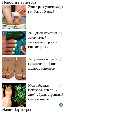
Новости партнеров
Этот трюк уничтожает
i
грибок за 5 дней!
За 5 дней исчезнет
i
даже самый
застарелый грибок:
вот хитрость
Запущенный грибок
i
ссохнется за 1 ночь!
Делюсь рецептом...
Моя бабушка
i
показала, как за 12
дней убрать страшный
грибок ногтя
Наши Партнеры
Этот танец невесты
i