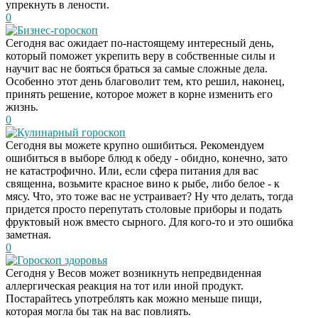
упрекнуть в лености.
0
Бизнес-гороскоп
Сегодня вас ожидает по-настоящему интересный день,
который поможет укрепить веру в собственные силы и
научит вас не бояться браться за самые сложные дела.
Особенно этот день благоволит тем, кто решил, наконец,
принять решение, которое может в корне изменить его
жизнь.
0
Кулинарный гороскоп
Сегодня вы можете крупно ошибиться. Рекомендуем
ошибиться в выборе блюд к обеду - обидно, конечно, зато
не катастрофично. Или, если сфера питания для вас
священна, возьмите красное вино к рыбе, либо белое - к
мясу. Что, это тоже вас не устраивает? Ну что делать, тогда
придется просто перепутать столовые приборы и подать
фруктовый нож вместо сырного. Для кого-то и это ошибка
заметная.
0
Гороскоп здоровья
Даже самый
i
Сегодня у Весов может возникнуть непредвиденная
запущенный грибок
аллергическая реакция на тот или иной продукт.
исчезнет с корнем,
Постарайтесь употреблять как можно меньше пищи,
если перед сном…
которая могла бы так на вас повлиять.