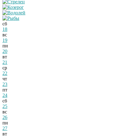
сб
18
вс
19
пн
20
вт
21
ср
22
чт
23
пт
24
сб
25
вс
26
пн
27
вт