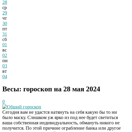
28
ср
29
чт
30
пт
31
сб
01
вс
02
пн
03
вт
04
Весы: гороскоп на 28 мая 2024
0
Общий гороскоп
Сегодня вам не удастся натянуть на себя какую бы то ни
было маску. Слишком уж ярко из под нее будет светиться
ваша собственная индивидуальность, обмануть никого не
получится. По этой причине ограбление банка или другое