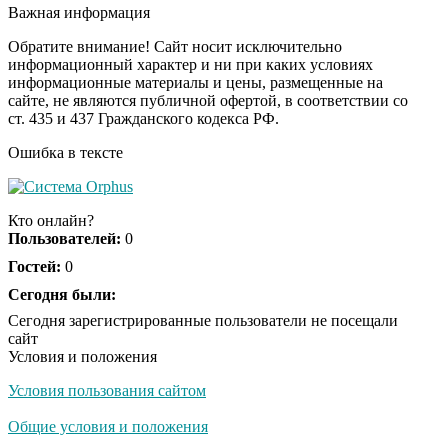
оставит вас без слов!
Важная информация
Пересмотрела 10 раз
Обратите внимание! Сайт носит исключительно
информационный характер и ни при каких условиях
информационные материалы и цены, размещенные на
Ролик длится пару
i
сайте, не являются публичной офертой, в соответствии со
секунд, но вы будете в
ст. 435 и 437 Гражданского кодекса РФ.
шоке от увиденного
Ошибка в тексте
Ролик из Омска: вы
i
будете смеяться долго
Кто онлайн?
Пользователей:
0
Гостей:
0
Ржу не переставая, это
Сегодня были:
i
видео пересмотришь
Сегодня зарегистрированные пользователи не посещали
не раз
сайт
Условия и положения
Условия пользования сайтом
Скрытая камера на
i
пляже Крыма: Что
Общие условия и положения
люди вытворяют, когда