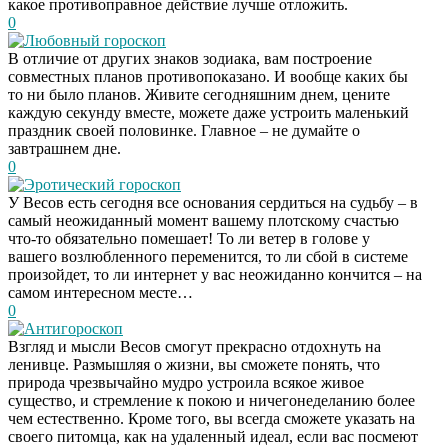
какое противоправное действие лучше отложить.
0
Любовный гороскоп
В отличие от других знаков зодиака, вам построение
совместных планов противопоказано. И вообще каких бы
то ни было планов. Живите сегодняшним днем, цените
каждую секунду вместе, можете даже устроить маленький
праздник своей половинке. Главное – не думайте о
завтрашнем дне.
0
Эротический гороскоп
У Весов есть сегодня все основания сердиться на судьбу – в
самый неожиданный момент вашему плотскому счастью
что-то обязательно помешает! То ли ветер в голове у
вашего возлюбленного переменится, то ли сбой в системе
произойдет, то ли интернет у вас неожиданно кончится – на
самом интересном месте…
0
Антигороскоп
Взгляд и мысли Весов смогут прекрасно отдохнуть на
ленивце. Размышляя о жизни, вы сможете понять, что
природа чрезвычайно мудро устроила всякое живое
существо, и стремление к покою и ничегонеделанию более
чем естественно. Кроме того, вы всегда сможете указать на
своего питомца, как на удаленный идеал, если вас посмеют