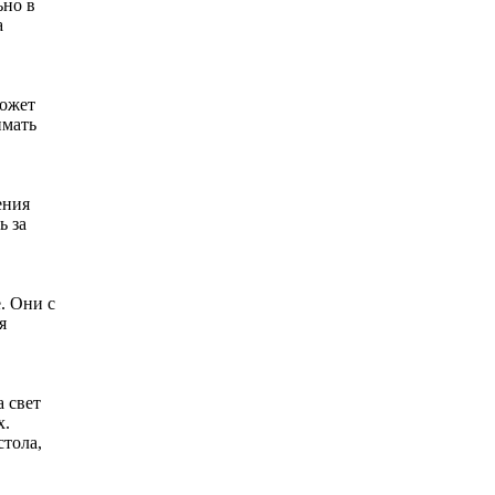
ьно в
а
может
имать
ения
ь за
. Они с
я
а свет
х.
стола,