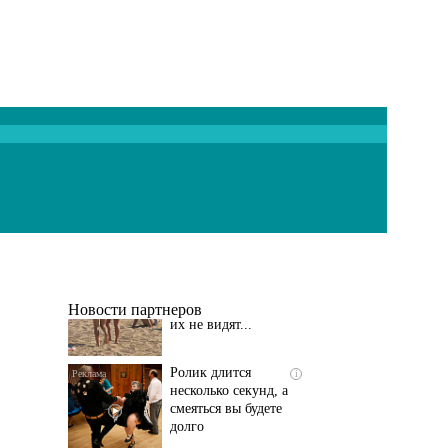
Скрытая камера на
i
пляже Крыма: Что
люди вытворяют, когда
их не видят...
Новости партнеров
Ролик длится
i
несколько секунд, а
смеяться вы будете
долго
Королева вагона
i
отожгла! Видео не