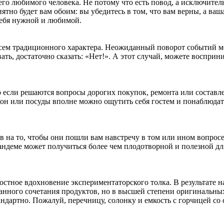
го любимого человека. Не потому что есть повод, а исключител
ятно будет вам обоим: вы убедитесь в том, что вам верны, а ваш
себя нужной и любимой.
всем традиционного характера. Неожиданный поворот событий 
ть, достаточно сказать: «Нет!». А этот случай, можете восприн
о если решаются вопросы дорогих покупок, ремонта или составл
кон или посуды вполне можно ощутить себя гостем и понаблюдат
в на то, чтобы они пошли вам навстречу в том или ином вопросе
тандеме может получиться более чем плодотворной и полезной дл
остное вдохновение экспериментаторского толка. В результате н
ранного сочетания продуктов, но в высшей степени оригинальны
ндартно. Пожалуй, перечницу, солонку и емкость с горчицей со 