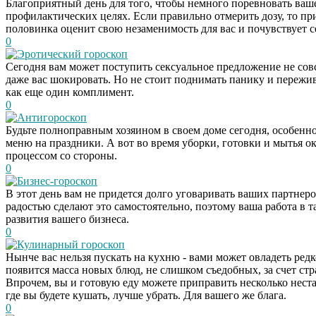
Благоприятный день для того, чтобы немного поревновать ваше
профилактических целях. Если правильно отмерить дозу, то при
половинка оценит свою незаменимость для вас и почувствует 
0
Эротический гороскоп
Сегодня вам может поступить сексуальное предложение не со
даже вас шокировать. Но не стоит поднимать панику и пережива
как еще один комплимент.
0
Антигороскоп
Будьте полноправным хозяином в своем доме сегодня, особенн
меню на праздники. А вот во время уборки, готовки и мытья о
процессом со стороны.
0
Бизнес-гороскоп
В этот день вам не придется долго уговаривать ваших партнеро
радостью сделают это самостоятельно, поэтому ваша работа в 
развития вашего бизнеса.
0
Кулинарный гороскоп
Нынче вас нельзя пускать на кухню - вами может овладеть редк
появится масса новых блюд, не слишком съедобных, за счет ст
Впрочем, вы и готовую еду можете приправить несколько неста
где вы будете кушать, лучше убрать. Для вашего же блага.
0