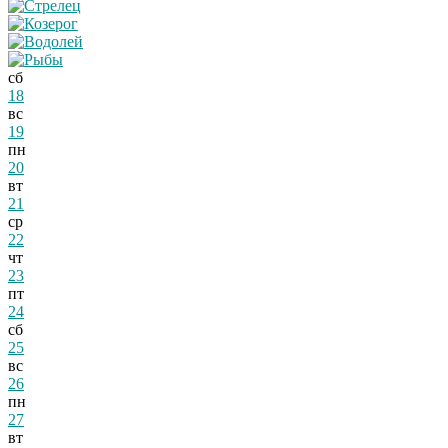
сб
18
вс
19
пн
20
вт
21
ср
22
чт
23
пт
24
сб
25
вс
26
пн
27
вт