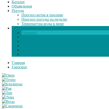
Каталог
Объявления
Погода
Прогноз ветра в проливе
Прогноз погоды на неделю
Температура воды в море
Инфо
Гороскоп
Поздравления
Игры онлайн
Общение
Автозапчасти
Экзамен по ПДД
Главная
Гороскоп