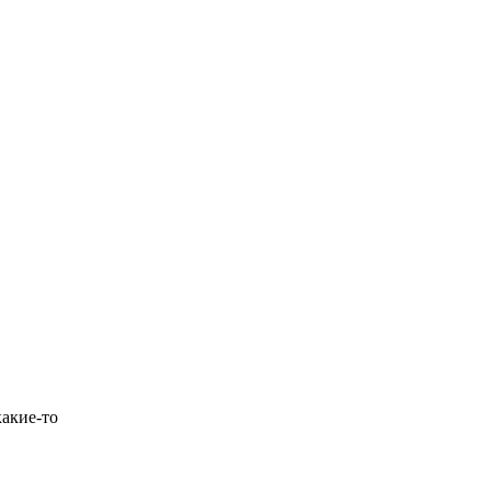
Ролик длится пару
i
секунд, но вы будете в
шоке от увиденного
какие-то