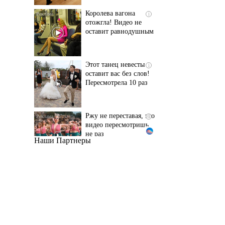
оставит равнодушным
Этот танец невесты
i
оставит вас без слов!
Пересмотрела 10 раз
Ржу не переставая, это
i
видео пересмотришь
не раз
Наши Партнеры
Уровень Туры в
i
Тюмени: последние
данные к утру 6
августа 2026 года
Ролик из Омска: вы
i
будете смеяться долго