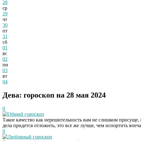
28
ср
29
чт
30
пт
31
сб
01
вс
02
пн
03
вт
04
Дева: гороскоп на 28 мая 2024
0
Общий гороскоп
Такое качество как нерешительность вам не слишком присуще, н
дела придется отложить, это все же лучше, чем испортить впеч
0
Любовный гороскоп