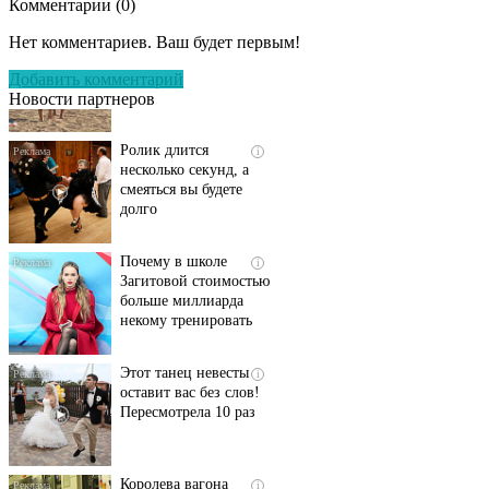
Комментарии (
0
)
Скрытая камера на
i
пляже Крыма: Что
Нет комментариев. Ваш будет первым!
люди вытворяют, когда
их не видят...
Добавить комментарий
Новости партнеров
Ролик длится
i
несколько секунд, а
смеяться вы будете
долго
Почему в школе
i
Загитовой стоимостью
больше миллиарда
некому тренировать
Этот танец невесты
i
оставит вас без слов!
Пересмотрела 10 раз
Королева вагона
i
отожгла! Видео не