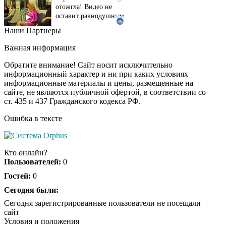
оставит равнодушным
Наши Партнеры
Ржу не переставая, это
i
видео пересмотришь
Важная информация
не раз
Обратите внимание! Сайт носит исключительно
информационный характер и ни при каких условиях
информационные материалы и цены, размещенные на
Ролик из Омска: вы
i
сайте, не являются публичной офертой, в соответствии со
будете смеяться долго
ст. 435 и 437 Гражданского кодекса РФ.
Ошибка в тексте
Ролик длится пару
i
секунд, но вы будете в
Кто онлайн?
шоке от увиденного
Пользователей:
0
Гостей:
0
Сегодня были:
Сегодня зарегистрированные пользователи не посещали
сайт
Условия и положения