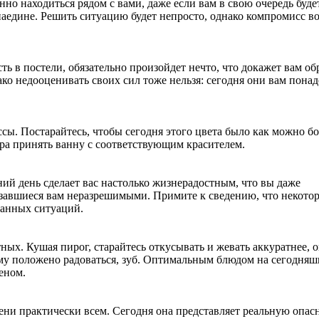
но находиться рядом с вами, даже если вам в свою очередь буде
 наедине. Решить ситуацию будет непросто, однако компромисс 
ь в постели, обязательно произойдет нечто, что докажет вам об
ако недооценивать своих сил тоже нельзя: сегодня они вам понад
ы. Постарайтесь, чтобы сегодня этого цвета было как можно б
ра принять ванну с соответствующим красителем.
ий день сделает вас настолько жизнерадостным, что вы даже
казавшиеся вам неразрешимыми. Примите к сведению, что некото
танных ситуаций.
ных. Кушая пирог, старайтесь откусывать и жевать аккуратнее, 
чему положено радоваться, зуб. Оптимальным блюдом на сегодня
еном.
пени практически всем. Сегодня она представляет реальную опас