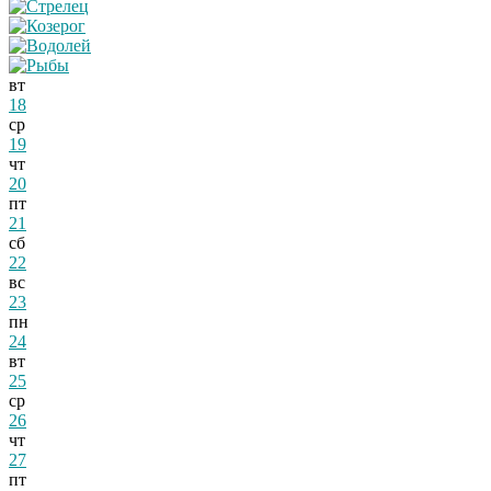
вт
18
ср
19
чт
20
пт
21
сб
22
вс
23
пн
24
вт
25
ср
26
чт
27
пт