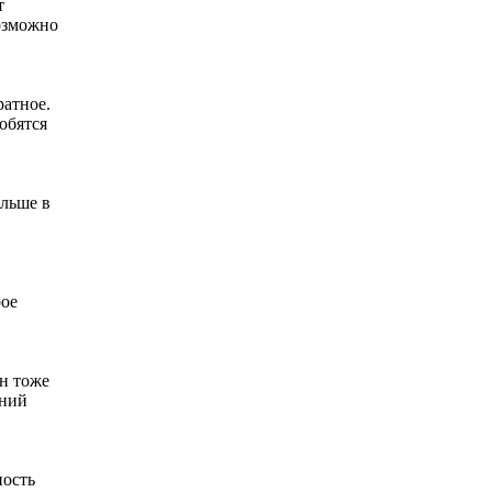
т
возможно
ратное.
обятся
ольше в
рое
он тоже
шний
ность