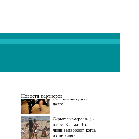
Ролик длится
i
несколько секунд, а
смеяться вы будете
долго
Новости партнеров
Скрытая камера на
i
пляже Крыма: Что
люди вытворяют, когда
их не видят...
Этот танец невесты
i
оставит вас без слов!