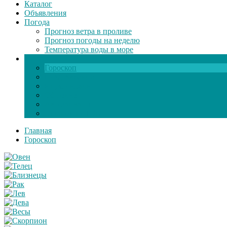
Каталог
Объявления
Погода
Прогноз ветра в проливе
Прогноз погоды на неделю
Температура воды в море
Инфо
Гороскоп
Поздравления
Игры онлайн
Общение
Автозапчасти
Экзамен по ПДД
Главная
Гороскоп