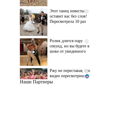
Пересмотрела 10 раз
Ролик длится пару
i
секунд, но вы будете в
шоке от увиденного
Ржу не переставая, это
i
видео пересмотришь
не раз
Наши Партнеры
Ролик из Омска: вы
i
будете смеяться долго
Королева вагона
i
отожгла! Видео не
оставит равнодушным