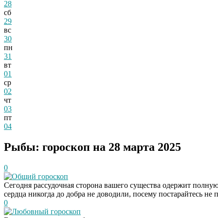
28
сб
29
вс
30
пн
31
вт
01
ср
02
чт
03
пт
04
Рыбы: гороскоп на 28 марта 2025
0
Общий гороскоп
Сегодня рассудочная сторона вашего существа одержит полну
сердца никогда до добра не доводили, посему постарайтесь не 
0
Любовный гороскоп