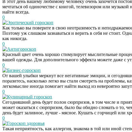
В этот день вашему любимому человеку очень захочется постоян
мечтаться об одиночестве с книгой, телевизором или музыкой
найти всегда.
0
Эротический гороскоп
Как только вы поверите в свою неотразимость и неподражаемост
Поэтому уж слишком зазнаваться и верить в себя не стоит. Одн
как никогда.
0
Антигороскоп
Красный цвет очень хорошо стимулирует мыслительные процесс
вашей одежды. Для дополнительного эффекта можете даже с ут
0
Бизнес-гороскоп
От вашей улыбки меркнут все негативные эмоции, и сегодняшн
поразитесь, насколько легко вы стали смотреть на проблемы, 
легкомыслие иногда помогает найти выход из невероятно запу
0
Кулинарный гороскоп
Сегодняшний день будет полон сюрпризов, в том числе и прият
может оказаться с сюрпризом, было бы обидно сломать о то, 
день будет заливное, лучше - мясное. Кушать с горчицей или хр
0
Гороскоп здоровья
Такая неприятность, как аллергия, знакома в той или иной сте