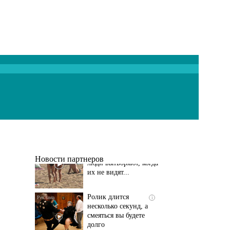
Скрытая камера на
i
пляже Крыма: Что
люди вытворяют, когда
их не видят...
Новости партнеров
Ролик длится
i
несколько секунд, а
смеяться вы будете
долго
Королева вагона
i
отожгла! Видео не