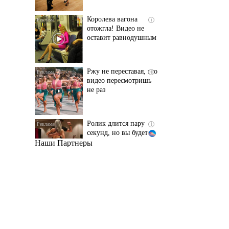
оставит равнодушным
Ржу не переставая, это
i
видео пересмотришь
не раз
Ролик длится пару
i
секунд, но вы будете в
шоке от увиденного
Наши Партнеры
Этот танец невесты
i
оставит вас без слов!
Пересмотрела 10 раз
Ролик из Омска: вы
i
будете смеяться долго