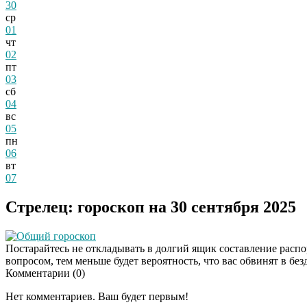
30
ср
01
чт
02
пт
03
сб
04
вс
05
пн
06
вт
07
Стрелец: гороскоп на 30 сентября 2025
Общий гороскоп
Постарайтесь не откладывать в долгий ящик составление распо
вопросом, тем меньше будет вероятность, что вас обвинят в бе
Комментарии (
0
)
Нет комментариев. Ваш будет первым!