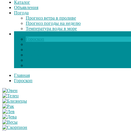
Каталог
Объявления
Погода
Прогноз ветра в проливе
Прогноз погоды на неделю
Температура воды в море
Инфо
Гороскоп
Поздравления
Игры онлайн
Общение
Автозапчасти
Экзамен по ПДД
Главная
Гороскоп