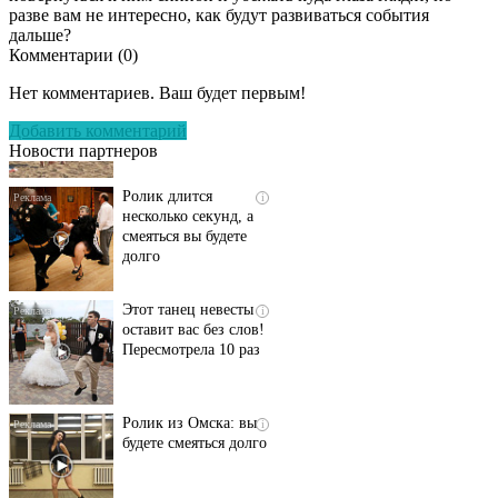
разве вам не интересно, как будут развиваться события
дальше?
Комментарии (
0
)
Скрытая камера на
i
пляже Крыма: Что
Нет комментариев. Ваш будет первым!
люди вытворяют, когда
их не видят...
Добавить комментарий
Новости партнеров
Ролик длится
i
несколько секунд, а
смеяться вы будете
долго
Этот танец невесты
i
оставит вас без слов!
Пересмотрела 10 раз
Ролик из Омска: вы
i
будете смеяться долго