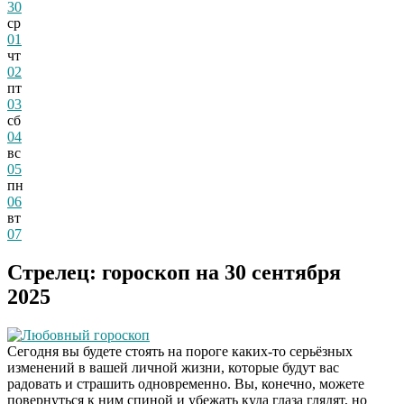
30
ср
01
чт
02
пт
03
сб
04
вс
05
пн
06
вт
07
Стрелец: гороскоп на 30 сентября
2025
Любовный гороскоп
Сегодня вы будете стоять на пороге каких-то серьёзных
изменений в вашей личной жизни, которые будут вас
радовать и страшить одновременно. Вы, конечно, можете
повернуться к ним спиной и убежать куда глаза глядят, но