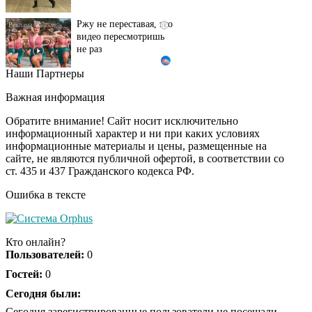
Ржу не переставая, это
i
видео пересмотришь
не раз
Наши Партнеры
Ролик длится пару
i
секунд, но вы будете в
Важная информация
шоке от увиденного
Обратите внимание! Сайт носит исключительно
информационный характер и ни при каких условиях
информационные материалы и цены, размещенные на
Королева вагона
i
сайте, не являются публичной офертой, в соответствии со
отожгла! Видео не
ст. 435 и 437 Гражданского кодекса РФ.
оставит равнодушным
Ошибка в тексте
Кто онлайн?
Пользователей:
0
Гостей:
0
Сегодня были:
Сегодня зарегистрированные пользователи не посещали