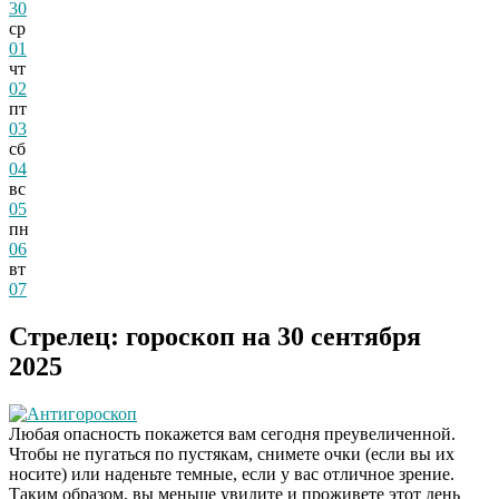
30
ср
01
чт
02
пт
03
сб
04
вс
05
пн
06
вт
07
Стрелец: гороскоп на 30 сентября
2025
Антигороскоп
Любая опасность покажется вам сегодня преувеличенной.
Чтобы не пугаться по пустякам, снимете очки (если вы их
носите) или наденьте темные, если у вас отличное зрение.
Таким образом, вы меньше увидите и проживете этот день