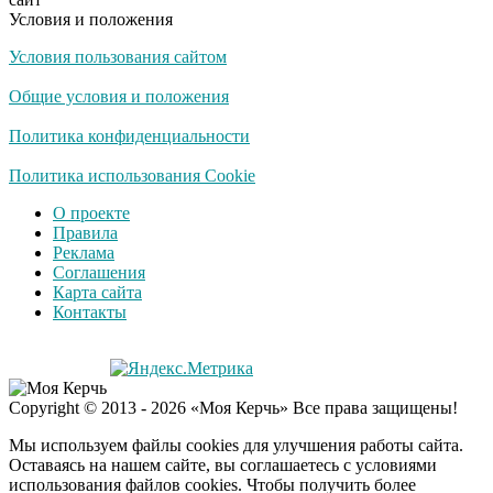
долго
Условия и положения
Условия пользования сайтом
Королева вагона
i
отожгла! Видео не
Общие условия и положения
оставит равнодушным
Политика конфиденциальности
Забывший о
Политика использования Cookie
i
патриотизме
О проекте
Плющенко отправляет
Правила
сына выступать за
Реклама
Азербайджан
Соглашения
Карта сайта
Контакты
Copyright © 2013 - 2026 «Моя Керчь» Все права защищены!
Мы используем файлы cookies для улучшения работы сайта.
Оставаясь на нашем сайте, вы соглашаетесь с условиями
использования файлов cookies. Чтобы получить более