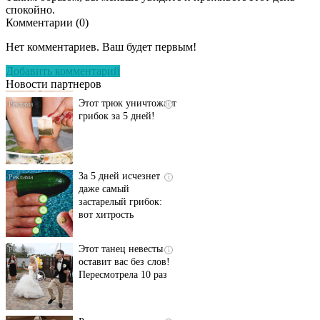
спокойно.
Комментарии (
0
)
Даже самый
i
запущенный грибок
Нет комментариев. Ваш будет первым!
исчезнет с корнем,
если перед сном…
Добавить комментарий
Новости партнеров
Этот трюк уничтожает
i
грибок за 5 дней!
За 5 дней исчезнет
i
даже самый
застарелый грибок:
вот хитрость
Этот танец невесты
i
оставит вас без слов!
Пересмотрела 10 раз
Ролик длится пару
i