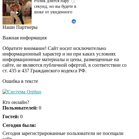
секунд, но вы будете в
шоке от увиденного
Наши Партнеры
Ролик из Омска: вы
i
будете смеяться долго
Важная информация
Обратите внимание! Сайт носит исключительно
информационный характер и ни при каких условиях
информационные материалы и цены, размещенные на
Ржу не переставая, это
i
сайте, не являются публичной офертой, в соответствии со
видео пересмотришь
ст. 435 и 437 Гражданского кодекса РФ.
не раз
Ошибка в тексте
Скрытая камера на
i
пляже Крыма: Что
Кто онлайн?
люди вытворяют, когда
Пользователей:
0
их не видят...
Гостей:
0
Ролик длится
Сегодня были:
i
несколько секунд, а
Сегодня зарегистрированные пользователи не посещали
смеяться вы будете
сайт