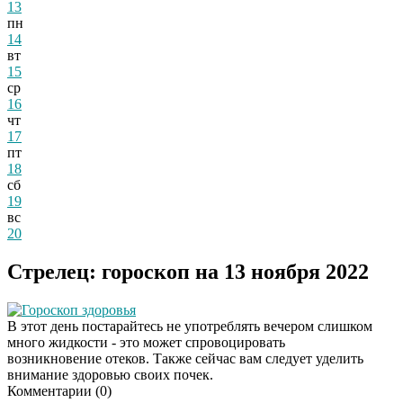
13
пн
14
вт
15
ср
16
чт
17
пт
18
сб
19
вс
20
Стрелец: гороскоп на 13 ноября 2022
Гороскоп здоровья
В этот день постарайтесь не употреблять вечером слишком
много жидкости - это может спровоцировать
возникновение отеков. Также сейчас вам следует уделить
внимание здоровью своих почек.
Комментарии (
0
)
Этот танец невесты
i