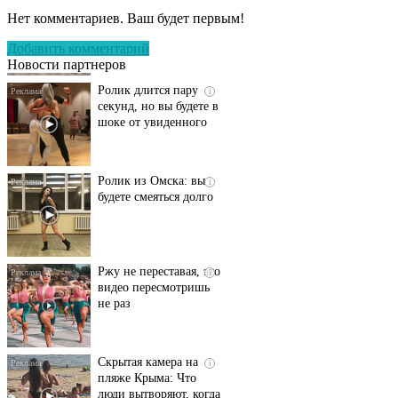
оставит вас без слов!
Нет комментариев. Ваш будет первым!
Пересмотрела 10 раз
Добавить комментарий
Новости партнеров
Ролик длится пару
i
секунд, но вы будете в
шоке от увиденного
Ролик из Омска: вы
i
будете смеяться долго
Ржу не переставая, это
i
видео пересмотришь
не раз
Скрытая камера на
i
пляже Крыма: Что
люди вытворяют, когда