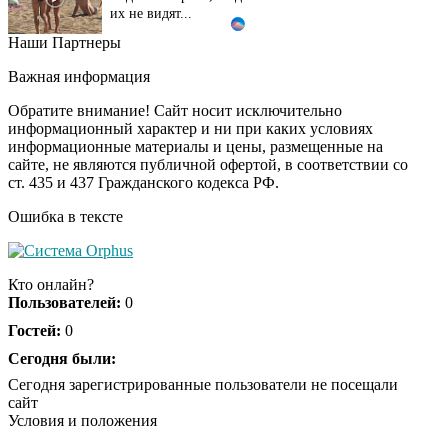
их не видят...
Наши Партнеры
Ролик длится
i
несколько секунд, а
Важная информация
смеяться вы будете
долго
Обратите внимание! Сайт носит исключительно
информационный характер и ни при каких условиях
информационные материалы и цены, размещенные на
Королева вагона
i
сайте, не являются публичной офертой, в соответствии со
отожгла! Видео не
ст. 435 и 437 Гражданского кодекса РФ.
оставит равнодушным
Ошибка в тексте
Экс-бойфренд дочери
i
Борисовой душил ее
Кто онлайн?
из-за макарон
Пользователей:
0
Гостей:
0
Сегодня были:
Сегодня зарегистрированные пользователи не посещали
сайт
Условия и положения