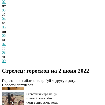
02
пт
03
сб
04
вс
05
пн
06
вт
07
ср
08
чт
09
Ролик длится
i
Стрелец: гороскоп на 2 июня 2022
несколько секунд, а
смеяться вы будете
долго
Гороскоп не найден, попробуйте другую дату.
Новости партнеров
Скрытая камера на
i
пляже Крыма: Что
люди вытворяют, когда
их не видят...