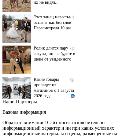
Этот танец невесты
i
оставит вас без слов!
Пересмотрела 10 раз
Ролик длится пару
i
секунд, но вы будете в
шоке от увиденного
Какие товары
i
пропадут из
магазинов с 1 августа
2026 года
Наши Партнеры
Ржу не переставая, это
i
видео пересмотришь
Важная информация
не раз
Обратите внимание! Сайт носит исключительно
информационный характер и ни при каких условиях
информационные материалы и цены, размещенные на
Ролик из Омска: вы
i