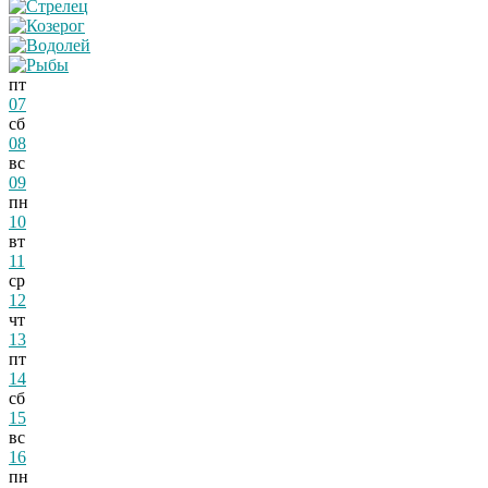
пт
07
сб
08
вс
09
пн
10
вт
11
ср
12
чт
13
пт
14
сб
15
вс
16
пн