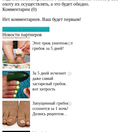
охоту их осуществлять, а это будет обидно.
Комментарии (
0
)
Даже самый
i
запущенный грибок
Нет комментариев. Ваш будет первым!
исчезнет с корнем,
если перед сном…
Добавить комментарий
Новости партнеров
Этот трюк уничтожает
i
грибок за 5 дней!
За 5 дней исчезнет
i
даже самый
застарелый грибок:
вот хитрость
Запущенный грибок
i
ссохнется за 1 ночь!
Делюсь рецептом...
Моя бабушка
i