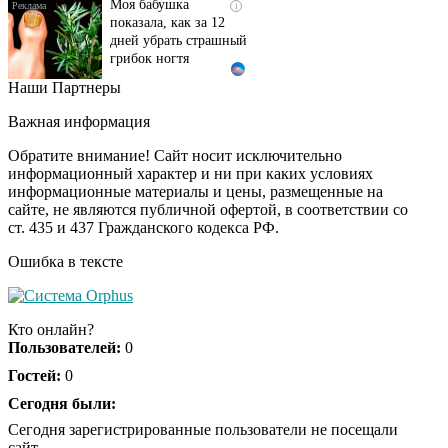
показала, как за 12
дней убрать страшный
грибок ногтя
Наши Партнеры
Этот танец невесты
i
оставит вас без слов!
Важная информация
Пересмотрела 10 раз
Обратите внимание! Сайт носит исключительно
информационный характер и ни при каких условиях
информационные материалы и цены, размещенные на
Ролик длится пару
i
сайте, не являются публичной офертой, в соответствии со
секунд, но вы будете в
ст. 435 и 437 Гражданского кодекса РФ.
шоке от увиденного
Ошибка в тексте
Ролик из Омска: вы
i
будете смеяться долго
Кто онлайн?
Пользователей:
0
Гостей:
0
Ржу не переставая, это
Сегодня были:
i
видео пересмотришь
Сегодня зарегистрированные пользователи не посещали
не раз
сайт