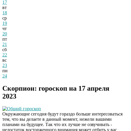
17
вт
18
ср
19
чт
20
пт
21
сб
22
вс
23
пн
24
Скорпион: гороскоп на 17 апреля
2023
Общий гороскоп
Окружающие сегодня будут гораздо больше интересоваться
тем, что вы делаете в данный момент, нежели вашими
планами на будущее. Так что их лучше не озвучивать -
недостаток восторженного внимания может отбить у вас