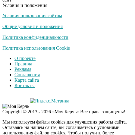
Условия и положения
Условия пользования сайтом
Скрытая камера на
i
пляже Крыма: Что
Общие условия и положения
люди вытворяют, когда
их не видят...
Политика конфиденциальности
Ролик длится
Политика использования Cookie
i
несколько секунд, а
О проекте
смеяться вы будете
Правила
долго
Реклама
Соглашения
Королева вагона
i
Карта сайта
отожгла! Видео не
Контакты
оставит равнодушным
Забывший о
i
Copyright © 2013 - 2026 «Моя Керчь» Все права защищены!
патриотизме
Плющенко отправляет
Мы используем файлы cookies для улучшения работы сайта.
сына выступать за
Оставаясь на нашем сайте, вы соглашаетесь с условиями
Азербайджан
использования файлов cookies. Чтобы получить более