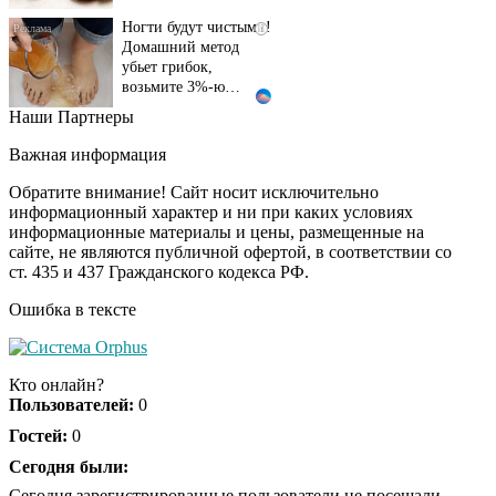
Ногти будут чистыми!
i
Домашний метод
убьет грибок,
возьмите 3%-ю…
Наши Партнеры
Этот танец невесты
i
оставит вас без слов!
Важная информация
Пересмотрела 10 раз
Обратите внимание! Сайт носит исключительно
информационный характер и ни при каких условиях
информационные материалы и цены, размещенные на
Ролик длится пару
i
сайте, не являются публичной офертой, в соответствии со
секунд, но вы будете в
ст. 435 и 437 Гражданского кодекса РФ.
шоке от увиденного
Ошибка в тексте
Ролик из Омска: вы
i
будете смеяться долго
Кто онлайн?
Пользователей:
0
Гостей:
0
Ржу не переставая, это
Сегодня были:
i
видео пересмотришь
Сегодня зарегистрированные пользователи не посещали