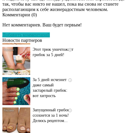
так, чтобы вас никто не нашел, пока вы снова не станете
располагающим к себе жизнерадостным человеком.
Комментарии (
0
)
Даже самый
i
запущенный грибок
Нет комментариев. Ваш будет первым!
исчезнет с корнем,
если перед сном…
Добавить комментарий
Новости партнеров
Этот трюк уничтожает
i
грибок за 5 дней!
За 5 дней исчезнет
i
даже самый
застарелый грибок:
вот хитрость
Запущенный грибок
i
ссохнется за 1 ночь!
Делюсь рецептом...