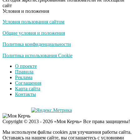
не раз
сайт
Условия и положения
Условия пользования сайтом
Скрытая камера на
i
пляже Крыма: Что
Общие условия и положения
люди вытворяют, когда
их не видят...
Политика конфиденциальности
Ролик длится
Политика использования Cookie
i
несколько секунд, а
О проекте
смеяться вы будете
Правила
долго
Реклама
Соглашения
Королева вагона
i
Карта сайта
отожгла! Видео не
Контакты
оставит равнодушным
Семью убитого в
i
Copyright © 2013 - 2026 «Моя Керчь» Все права защищены!
Петербурге мальчика
ждут проверки
Мы используем файлы cookies для улучшения работы сайта.
Оставаясь на нашем сайте, вы соглашаетесь с условиями