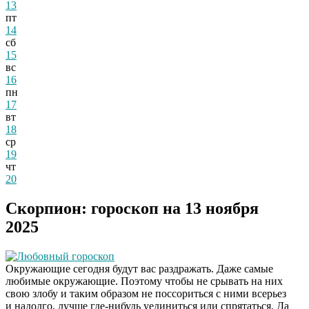
13
пт
14
сб
15
вс
16
пн
17
вт
18
ср
19
чт
20
Скорпион: гороскоп на 13 ноября
2025
Любовный гороскоп
Окружающие сегодня будут вас раздражать. Даже самые
любимые окружающие. Поэтому чтобы не срывать на них
свою злобу и таким образом не поссориться с ними всерьез
и надолго, лучше где-нибудь уединиться или спрятаться. Да