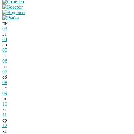
пн
03
вт
04
ср
05
чт
06
пт
07
сб
08
вс
09
пн
10
вт
11
ср
12
чт