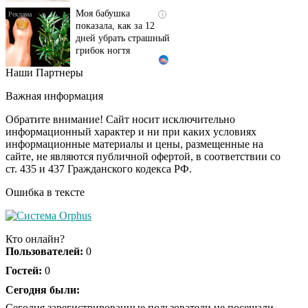
Моя бабушка
i
показала, как за 12
дней убрать страшный
грибок ногтя
Наши Партнеры
Этот танец невесты
i
оставит вас без слов!
Важная информация
Пересмотрела 10 раз
Обратите внимание! Сайт носит исключительно
информационный характер и ни при каких условиях
информационные материалы и цены, размещенные на
Ролик длится пару
i
сайте, не являются публичной офертой, в соответствии со
секунд, но вы будете в
ст. 435 и 437 Гражданского кодекса РФ.
шоке от увиденного
Ошибка в тексте
Ролик из Омска: вы
i
будете смеяться долго
Кто онлайн?
Пользователей:
0
Гостей:
0
Ржу не переставая, это
Сегодня были:
i
видео пересмотришь
Сегодня зарегистрированные пользователи не посещали