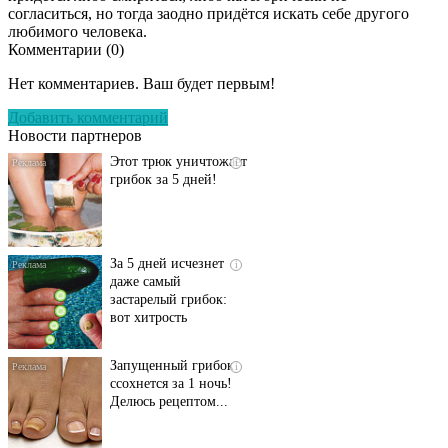
согласиться, но тогда заодно придётся искать себе другого
любимого человека.
Комментарии (
0
)
Даже самый
i
запущенный грибок
Нет комментариев. Ваш будет первым!
исчезнет с корнем,
если перед сном…
Добавить комментарий
Новости партнеров
Этот трюк уничтожает
i
грибок за 5 дней!
За 5 дней исчезнет
i
даже самый
застарелый грибок:
вот хитрость
Запущенный грибок
i
ссохнется за 1 ночь!
Делюсь рецептом...