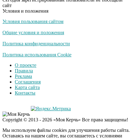
не раз
сайт
Условия и положения
Условия пользования сайтом
Скрытая камера на
i
пляже Крыма: Что
Общие условия и положения
люди вытворяют, когда
их не видят...
Политика конфиденциальности
Ролик длится
Политика использования Cookie
i
несколько секунд, а
О проекте
смеяться вы будете
Правила
долго
Реклама
Соглашения
Королева вагона
i
Карта сайта
отожгла! Видео не
Контакты
оставит равнодушным
Экс-бойфренд дочери
i
Copyright © 2013 - 2026 «Моя Керчь» Все права защищены!
Борисовой душил ее
из-за макарон
Мы используем файлы cookies для улучшения работы сайта.
Оставаясь на нашем сайте, вы соглашаетесь с условиями