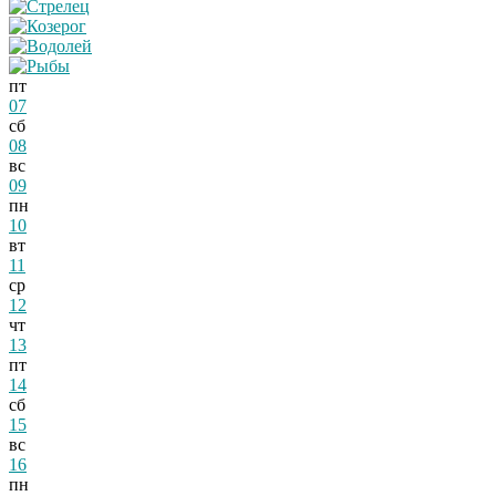
пт
07
сб
08
вс
09
пн
10
вт
11
ср
12
чт
13
пт
14
сб
15
вс
16
пн