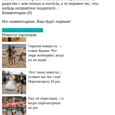
радостях с кем попало в постель, а то неровен час, что-
нибудь неприятное подцепите…
Комментарии (
0
)
Ролик длится
i
несколько секунд, а
Нет комментариев. Ваш будет первым!
смеяться вы будете
долго
Добавить комментарий
Новости партнеров
Скрытая камера на
i
пляже Крыма: Что
люди вытворяют, когда
их не видят...
Этот танец невесты
i
оставит вас без слов!
Пересмотрела 10 раз
Ржу не переставая, это
i
видео пересмотришь
не раз