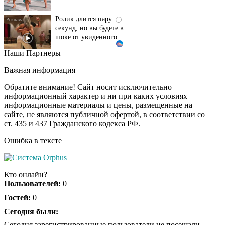
Ролик длится пару
i
секунд, но вы будете в
шоке от увиденного
Наши Партнеры
Ролик из Омска: вы
i
будете смеяться долго
Важная информация
Обратите внимание! Сайт носит исключительно
информационный характер и ни при каких условиях
информационные материалы и цены, размещенные на
Королева вагона
i
сайте, не являются публичной офертой, в соответствии со
отожгла! Видео не
ст. 435 и 437 Гражданского кодекса РФ.
оставит равнодушным
Ошибка в тексте
Кто онлайн?
Пользователей:
0
Гостей:
0
Сегодня были:
Сегодня зарегистрированные пользователи не посещали