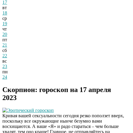
17
вт
18
ср
19
чт
20
пт
21
сб
22
вс
23
пн
24
Скорпион: гороскоп на 17 апреля
2023
Эротический гороскоп
Кривая вашей сексуальности сегодня резко поползет вверх,
поскольку все окружающие нынче безумно вами
восхищаются. А ваше «Я» и радо стараться – чем больше
хвалят, тем оно краше! Главное, не отправляйтесь на