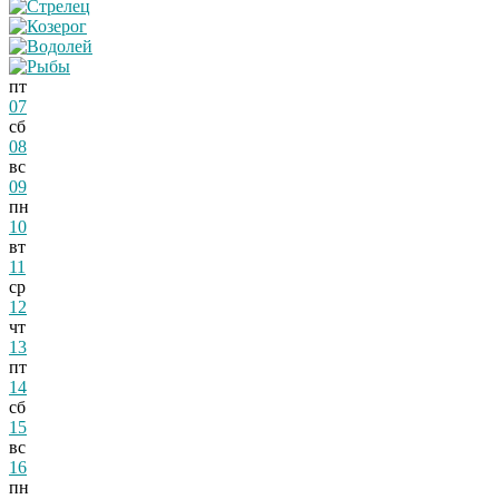
пт
07
сб
08
вс
09
пн
10
вт
11
ср
12
чт
13
пт
14
сб
15
вс
16
пн